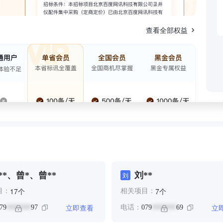
查看全部权益
**、曾*、曾**
刘**
刘
个
个
17
7
目：
相关项目：
立即查看
立
79
97
电话：
079
69
*******
*******