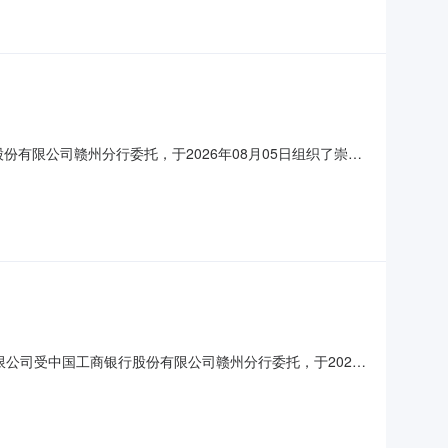
份有限公司赣州分行委托，于2026年08月05日组织了崇义
/三年）成交人崇义支行车
赣州分行监督电话：0797-8270708
限公司受中国工商银行股份有限公司赣州分行委托，于2026
建筑面积（㎡）用途现状成交价（元/三年）成交人上犹分理
国工商银行股份有限公司赣州分行监督电话：0797-827