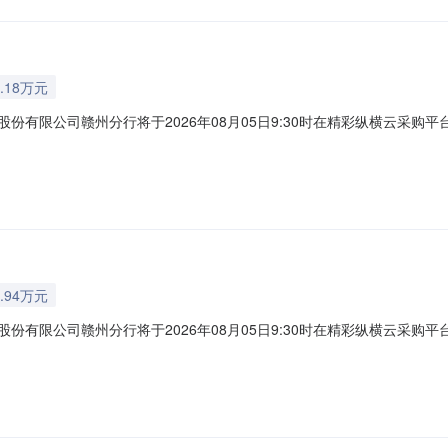
.18万元
限公司赣州分行将于2026年08月05日9:30时在精彩纵横云采购平台上（网址：
人：一、竞租标的物：坐落资产编号建筑面积（㎡）用途现状崇义支行车库-501
加价幅度：200元。二、重要信息披露1.标的物竞拍价为三年租金，租赁期间
.94万元
限公司赣州分行将于2026年08月05日9:30时在精彩纵横云采购平台上（网址：
人：一、竞租标的物：坐落资产编号建筑面积（㎡）用途现状崇义支行车库-601
，加价幅度：200元。二、重要信息披露1.标的物竞拍价为三年租金，租赁期