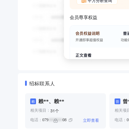
甲方分析查询
会员尊享权益
招标联系人
赖**、赖**
曾
赖
曾
个
31
相关项目：
相关项
立即查看
电话：
079
08
电话：
0
*******