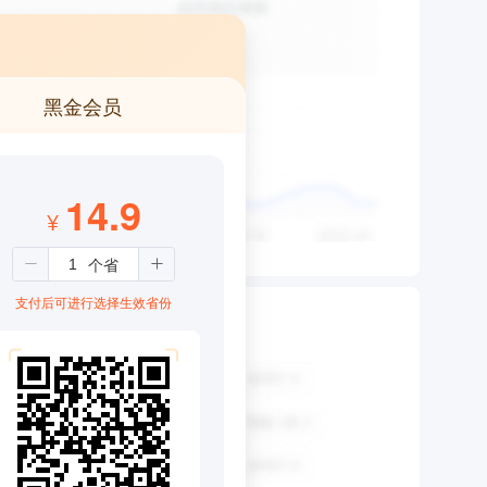
黑金会员
14.9
¥
支付后可进行选择生效省份