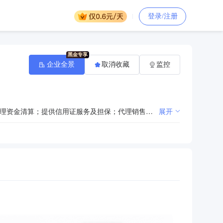
登录/注册
企业全景
取消收藏
监控
办理人民币存款、贷款；同业拆借业务；国内外结算；办理票据承兑、贴现、转贴现；各类汇兑业务；代理资金清算；提供信用证服务及担保；代理销售业务；代理发行、代理承销、代理兑付政府债券；代收代付业务；代理证券资金清算业务（银证转帐）；代理保险业务；代理政策性银行、外国政府和国际金融机构贷款业务；保管箱服务；买卖政府债券、金融债券；证券投资基金、企业年金托管业务；企业年金受托管理服务；年金帐户管理服务；开放式基金的注册登记、认购、申购和赎回业务；资信调查、咨询、见证业务；贷款承诺；企业、个人财务顾问服务；组织或参加银团贷款；外汇存款；外汇贷款；外币兑换；出口托收及进口代收；外汇票据承兑和贴现；外汇借款；外汇担保；发行、代理发行、买卖或代理买卖股票以外的外币有价证券；自营、代客外汇买卖；外汇金融衍生业务；银行卡业务；电话银行、网上银行、手机银行业务；办理结汇、售汇业务；经国务院银行业监督管理机构批准的其他业务。（依法须经批准的项目，经相关部门批准后方可开展经营活动）
展开