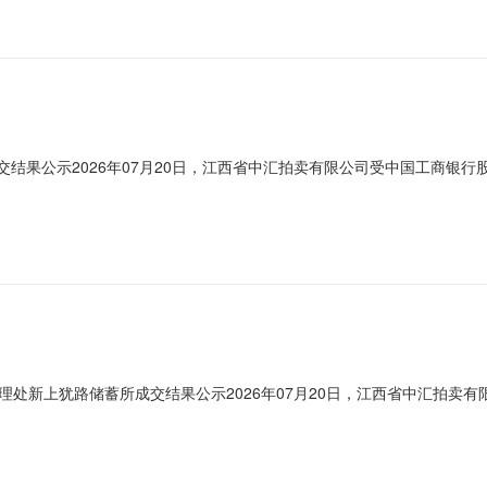
交结果公示2026年07月20日，江西省中汇拍卖有限公司受中国工商银行股
网络竞价成交结果如下：坐落资产编号建筑面积（㎡）用途现状成交价（元
30非住宅闲置39420吴林霞公示期：7个工作日公示机构：中国工商银行股份有限公司
处新上犹路储蓄所成交结果公示2026年07月20日，江西省中汇拍卖有
所竞价工作。经组织方确认，本项目网络竞价成交结果如下：坐落资产编号
010001288.12非住宅闲置691200张健民公示期：7个工作日公示机构：中