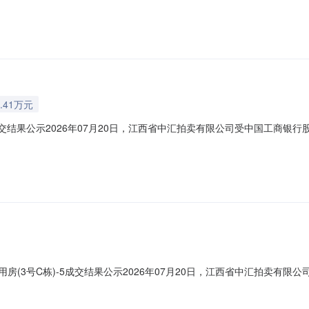
999123001001029非住宅闲置46980魏长彪公示期：7个工作日公示
.41万元
交结果公示2026年07月20日，江西省中汇拍卖有限公司受中国工商银行股
网络竞价成交结果如下：坐落资产编号建筑面积（㎡）用途现状成交价（元
126非住宅闲置34164崇义县阳光速印打字部公示期：7个工作日公示机构：中国工商
用房(3号C栋)-5成交结果公示2026年07月20日，江西省中汇拍卖有限
价工作。经组织方确认，本项目网络竞价成交结果如下：坐落资产编号建筑面
00931.5非住宅闲置51030张序英公示期：7个工作日公示机构：中国工商银行股