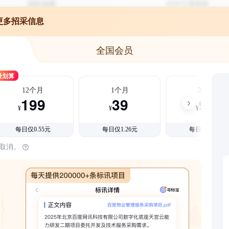
更多招采信息
全国会员
最划算
12个月
1个月
3个月
199
39
99
¥
¥
¥
每日仅0.55元
每日仅1.26元
每日仅1.08元
时取消。