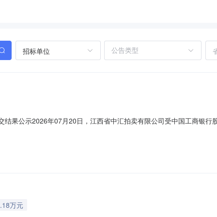
招标单位
交结果公示2026年07月20日，江西省中汇拍卖有限公司受中国工商银行股
网络竞价成交结果如下：坐落资产编号建筑面积（㎡）用途现状成交价（元
26非住宅闲置34164邱运香公示期：7个工作日公示机构：中国工商银行股份有限公司
.18万元