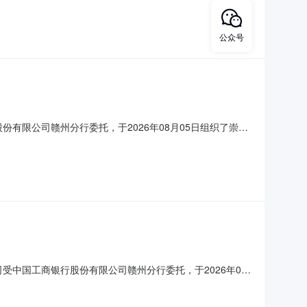
机构：中国工商银行股份有限公司赣州分行监督电话：0
公众号
份有限公司赣州分行委托，于2026年08月05日组织了崇义
/三年）成交人崇义支行车
银行股份有限公司赣州分行监督电话：0797-8270708
公司受中国工商银行股份有限公司赣州分行委托，于2026年08
积（㎡）用途现状成交价（元/三年）成交人南门支行用房(3号
份有限公司赣州分行监督电话：079