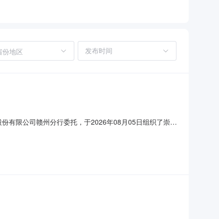
省份地区
份有限公司赣州分行委托，于2026年08月05日组织了崇义
/三年）成交人崇义支行车
赣州分行监督电话：0797-8270708