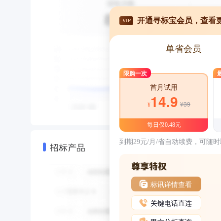
开通寻标宝会员，查看
VIP
单省会员
限购一次
首月试用
14.9
¥39
¥
每日仅0.48元
到期29元/月/省自动续费，可随
招标产品
标讯详情查看
关键电话直连