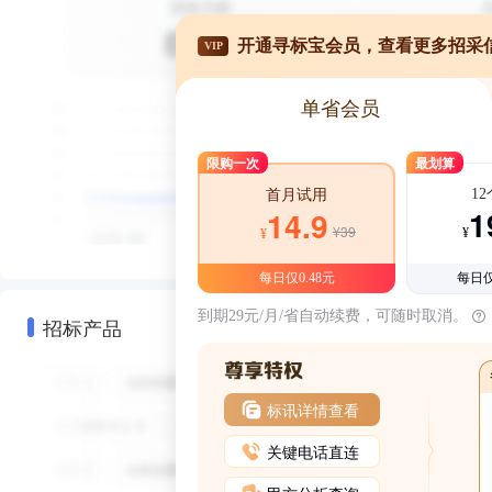
开通寻标宝会员，查看更多招采
VIP
单省会员
限购一次
最划算
1
首月试用
1
14.9
¥39
¥
¥
每日仅0.48元
每日仅
到期29元/月/省自动续费，可随时取消。
招标产品
标讯详情查看
关键电话直连