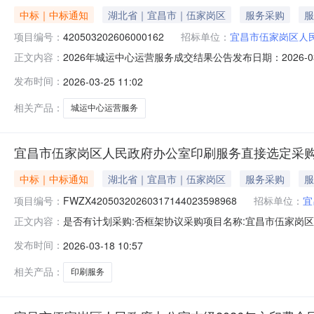
中标｜中标通知
湖北省｜宜昌市｜伍家岗区
服务采购
服
项目编号：
420503202606000162
招标单位：
宜昌市伍家岗区人
2026年城运中心运营服务成交结果公告发布日期：2026-03
正文内容：
二、采购计划备案号420503-2026-00039三、
发布时间：
2026-03-25 11:02
（成交）金额：58.89(万元)综合评分法：98.16（98.
相关产品：
城运中心运营服务
宜昌市伍家岗区人民政府办公室印刷服务直接选定采
中标｜中标通知
湖北省｜宜昌市｜伍家岗区
服务采购
服
项目编号：
FWZX42050320260317144023598968
招标单位：
宜
是否有计划采购:否框架协议采购项目名称:宜昌市伍家岗区人民政
正文内容：
￥11123.0采购单位:宜昌市伍家岗区人民政府办公室联系
发布时间：
2026-03-18 10:57
伍临路36-6号9栋22成交日期:2026-03-1810:2
相关产品：
印刷服务