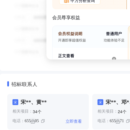
甲方分析查询
会员尊享权益
招标联系人
宋**、黄**
宋**、邓*
宋
宋
个
个
34
24
相关项目：
相关项目：
立即查看
电话：
655
05
电话：
655
71
**
**