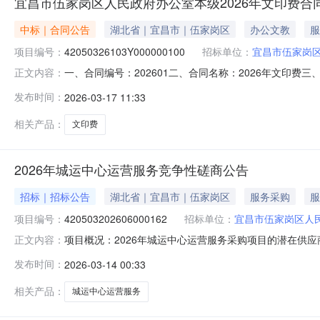
宜昌市伍家岗区人民政府办公室本级2026年文印费合
中标｜合同公告
湖北省｜宜昌市｜伍家岗区
办公文教
服
项目编号：
42050326103Y000000100
招标单位：
宜昌市伍家岗
一、合同编号：202601二、合同名称：2026年文印费三、
正文内容：
人民政府办公室本级2、地址：八一路2号3、联系方式：071
发布时间：
2026-03-17 11:33
合同主要信息1、主要标的名称：2000002、规格型号（
相关产品：
文印费
2026年城运中心运营服务竞争性磋商公告
招标｜招标公告
湖北省｜宜昌市｜伍家岗区
服务采购
服
项目编号：
420503202606000162
招标单位：
宜昌市伍家岗区人
项目概况：2026年城运中心运营服务采购项目的潜在供应商应在湖北省
正文内容：
（https://www.etrading.cn）获取采购文件，并于
发布时间：
2026-03-14 00:33
号：420503-2026-000393.项目名称：2026年城运
相关产品：
城运中心运营服务