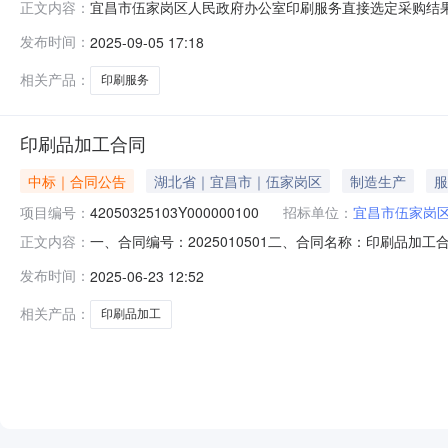
宜昌市伍家岗区人民政府办公室印刷服务直接选定采购结
正文内容：
ZFWZX4205032500453562本次成交金额：￥9
发布时间：
2025-09-05 17:18
伍家岗区维一图文快印店成交供应商地址：伍家岗区八一路
保质保量完成
相关产品：
印刷服务
印刷品加工合同
中标｜合同公告
湖北省｜宜昌市｜伍家岗区
制造生产
服
项目编号：
42050325103Y000000100
招标单位：
宜昌市伍家岗
一、合同编号：2025010501二、合同名称：印刷品加工合
正文内容：
区人民政府办公室本级地址：八一路2号联系方式：65522
发布时间：
2025-06-23 12:52
250000规格型号（或服务要求）：详见合同文本主要标的
相关产品：
印刷品加工