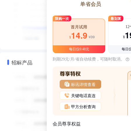
单省会员
限购一次
最划算
1
首月试用
1
14.9
¥39
¥
¥
每日仅0.48元
每日仅
到期29元/月/省自动续费，可随时取消。
招标产品
标讯详情查看
关键电话直连
甲方分析查询
会员尊享权益