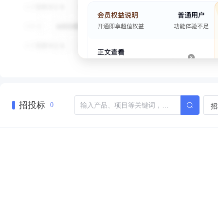
招投标
招
0