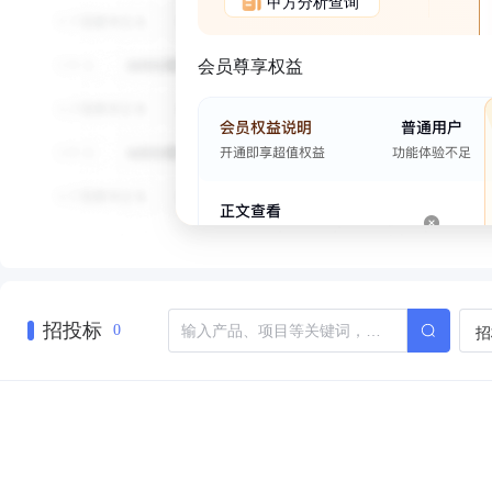
甲方分析查询
会员尊享权益
招投标
招
0