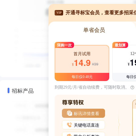
开通寻标宝会员，查看更多招采
VIP
单省会员
限购一次
最划算
1
首月试用
1
14.9
¥39
¥
¥
每日仅0.48元
每日仅
到期29元/月/省自动续费，可随时取消。
招标产品
标讯详情查看
关键电话直连