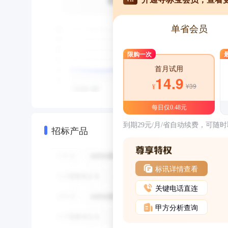
单省会员
限购一次
首月试用
14.9
¥39
¥
每日仅0.48元
到期29元/月/省自动续费，可随
招标产品
标讯详情查看
关键电话直连
甲方分析查询