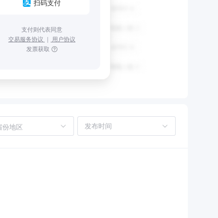
扫码支付
支付则代表同意
交易服务协议
｜
用户协议
发票获取
省份地区