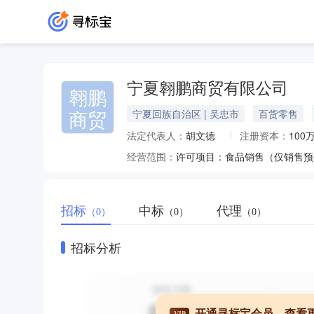
宁夏翱鹏商贸有限公司
翱鹏
商贸
宁夏回族自治区 | 吴忠市
百货零售
法定代表人：
胡文德
注册资本：
100
经营范围：
招标
中标
代理
（0）
（0）
（0）
招标分析
开通寻标宝会员，查看
VIP