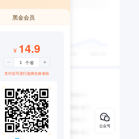
黑金会员
14.9
¥
支付后可进行选择生效省份
公众号