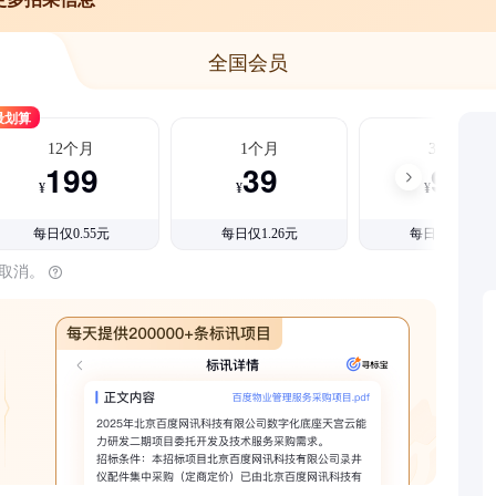
全国会员
最划算
12个月
1个月
3个月
199
39
99
¥
¥
¥
每日仅0.55元
每日仅1.26元
每日仅1.08元
时取消。