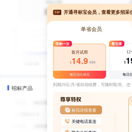
开通寻标宝会员，查看更多招采
VIP
单省会员
限购一次
最划算
1
首月试用
1
14.9
¥39
¥
¥
每日仅0.48元
每日仅
到期29元/月/省自动续费，可随时取消。
招标产品
标讯详情查看
关键电话直连