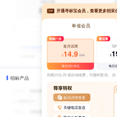
开通寻标宝会员，查看更多招采
VIP
单省会员
限购一次
最划算
1
首月试用
1
14.9
¥39
¥
¥
每日仅0.48元
每日仅
到期29元/月/省自动续费，可随时取消。
招标产品
标讯详情查看
关键电话直连