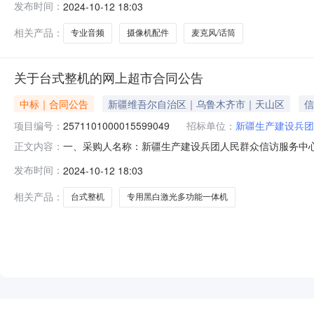
发布时间：
2024-10-12 18:03
频音箱方图T2-MF10B台4.002800112002华德安摄像机
相关产品：
专业音频
摄像机配件
麦克风/话筒
关于台式整机的网上超市合同公告
中标｜合同公告
新疆维吾尔自治区｜乌鲁木齐市｜天山区
信
项目编号：
2571101000015599049
招标单位：
新疆生产建设兵团
一、采购人名称：新疆生产建设兵团人民群众信访服务中
正文内容：
目四、采购项目编号：2571101000015599049五、合
发布时间：
2024-10-12 18:03
整机长城/GREATWALL世恒ZD120A2套5.0079003
相关产品：
台式整机
专用黑白激光多功能一体机
NEW
HOT
5折起