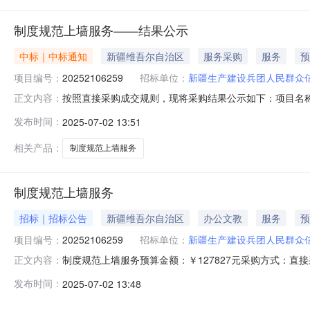
制度规范上墙服务——结果公示
中标｜中标通知
新疆维吾尔自治区
服务采购
服务
预
项目编号：
20252106259
招标单位：
新疆生产建设兵团人民群众
按照直接采购成交规则，现将采购结果公示如下：项目名称:制度
正文内容：
服务中心联系人:陈洮徽采购结果:成功评选报价供应商数:1
发布时间：
2025-07-02 13:51
润达广告有限公司中选2025-07-02127827.0--
相关产品：
制度规范上墙服务
制度规范上墙服务
招标｜招标公告
新疆维吾尔自治区
办公文教
服务
预
项目编号：
20252106259
招标单位：
新疆生产建设兵团人民群众
制度规范上墙服务预算金额：￥127827元采购方式：
正文内容：
流程、宣传引导、注意事项、文化宣传及相关标识牌等。展开发布时
发布时间：
2025-07-02 13:48