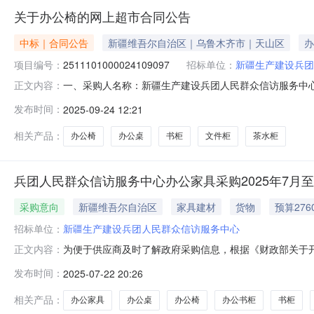
关于办公椅的网上超市合同公告
中标｜合同公告
新疆维吾尔自治区｜乌鲁木齐市｜天山区
办
项目编号：
2511101000024109097
招标单位：
新疆生产建设兵团
一、采购人名称：新疆生产建设兵团人民群众信访服务中
正文内容：
上超市项目四、采购项目编号：251110100002410909
发布时间：
2025-09-24 12:21
公椅裕泓bgy-46张6.0046027602【服务】送货上门服务件6.
相关产品：
办公椅
办公桌
书柜
文件柜
茶水柜
兵团人民群众信访服务中心办公家具采购2025年7月
采购意向
新疆维吾尔自治区
家具建材
货物
预算276
招标单位：
新疆生产建设兵团人民群众信访服务中心
为便于供应商及时了解政府采购信息，根据《财政部关于开
正文内容：
2025年7月至8月第一批采购意向公开如下：序号采购项
发布时间：
2025-07-22 20:26
需求数量：2张采购需求功能或目标：含班台、三斗柜、条桌等需
量：2把采
相关产品：
办公家具
办公桌
办公椅
办公书柜
书柜