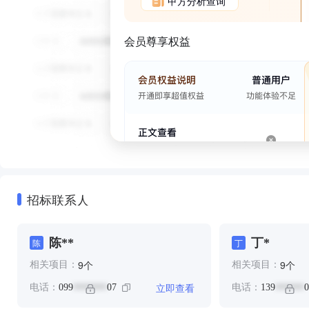
甲方分析查询
会员尊享权益
招标联系人
陈**
丁*
陈
丁
个
个
9
9
相关项目：
相关项目：
立即查看
电话：
099
07
电话：
139
0
*******
******