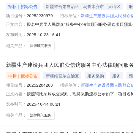
招标｜招标公告
新疆维吾尔自治区｜乌鲁木齐市｜天山区
服
项目编号：
20252230979
招标单位：
新疆生产建设兵团人民群众
报名中兵团人民群众*服务中心法律顾问服务采购项目预算
正文内容：
职律师公司律师制度的实施意见》（新兵党办发〔2018
发布时间：
2025-10-23 16:41
兵团*局法律顾问的各项要求，并指定稳定团队为服务对
相关产品：
法律顾问服务
新疆生产建设兵团人民群众信访服务中心法律顾问服
中标｜废标公告
新疆维吾尔自治区
服务采购
服务
预
项目编号：
20252204263
招标单位：
新疆生产建设兵团人民群众
按照询比采购成交规则，现将采购流标公示如下：项目名称:新疆
正文内容：
采购人:新疆生产建设兵团人民群众信访服务中心联系人:陈洮徽
发布时间：
2025-10-14 00:21
相关产品：
法律顾问服务