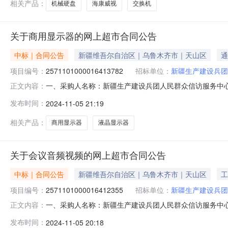
相关产品：
机械硬盘
海康威视
交换机
关于商用显示器的网上超市合同公告
中标｜合同公告
新疆维吾尔自治区｜乌鲁木齐市｜天山区
通
项目编号：
2571101000016413782
招标单位：
新疆生产建设兵团
一、采购人名称：新疆生产建设兵团人民群众信访服务中
正文内容：
项目四、采购项目编号：2571101000016413782五、合
发布时间：
2024-11-05 21:19
显示器联想/lenovoX24I-30台1.00105010
相关产品：
商用显示器
液晶显示器
关于会议音频视频的网上超市合同公告
中标｜合同公告
新疆维吾尔自治区｜乌鲁木齐市｜天山区
工
项目编号：
2571101000016412355
招标单位：
新疆生产建设兵团
一、采购人名称：新疆生产建设兵团人民群众信访服务中
正文内容：
项目四、采购项目编号：2571101000016412355五、
发布时间：
2024-11-05 20:18
频视频仰邦BX-Y3台1.00105010502海美迪HD940B数字