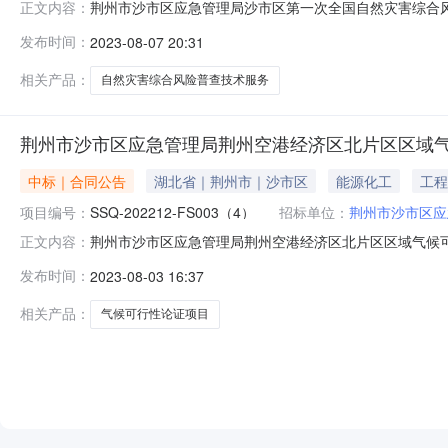
荆州市沙市区应急管理局沙市区第一次全国自然灾害综合
正文内容：
（应急系统）技术项目合同书三、项目编号：SSQ-202
发布时间：
2023-08-07 20:31
方）：荆州市沙市区应急管理局2、地址：湖北省荆州市沙市区
*5号T1栋1单
相关产品：
自然灾害综合风险普查技术服务
荆州市沙市区应急管理局荆州空港经济区北片区区域气
中标｜合同公告
湖北省｜荆州市｜沙市区
能源化工
工程
项目编号：
SSQ-202212-FS003（4）
招标单位：
荆州市沙市区应
荆州市沙市区应急管理局荆州空港经济区北片区区域气候
正文内容：
次）采购合同三、项目编号：SSQ-202212-FS00
发布时间：
2023-08-03 16:37
应急管理局2、地址：荆州市沙市区红星北路30号3、联系
技术开发区金融港二路
相关产品：
气候可行性论证项目