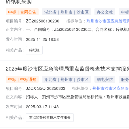
碎纸机采购
中标｜合同公告
湖北省｜荆州市｜沙市区
办公文教
中标
项目编号：
ZG202508130230
招标单位：
荆州市沙市区应急管理
一、合同编号：ZG202508130230二、合同名称：碎
正文内容：
局本级地址：沙市区红星北路30号联系方式：189866
发布时间：
2025-11-25 18:58
15171195118六、合同主要信息主要标的名称：碎纸
相关产品：
碎纸机
2025年度沙市区应急管理局重点监督检查技术支撑服
中标｜中标通知
湖北省｜荆州市｜沙市区
弱电安防
服务
项目编号：
JZCX-SSQ-20250303
招标单位：
荆州市沙市区应急管
招标人：荆州市沙市区应急管理局招标代理：荆州市诚鑫咨询有限公司联系人
正文内容：
二、项目名称：2025年度沙市区应急管理局重点监督检查
发布时间：
2025-03-17 11:43
元）成交范围：根据沙市区应急管理局2025年度安全生
相关产品：
重点监督检查技术支撑服务