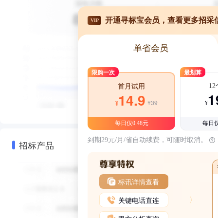
开通寻标宝会员，查看更多招采
VIP
单省会员
限购一次
最划算
1
首月试用
1
14.9
¥39
¥
¥
每日仅0.48元
每日仅
到期29元/月/省自动续费，可随时取消。
招标产品
标讯详情查看
关键电话直连