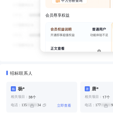
甲方分析查询
会员尊享权益
招标联系人
杨*
唐*
杨
唐
个
个
38
17
相关项目：
相关项目：
立即查看
电话：
135
34
电话：
177
9
******
******