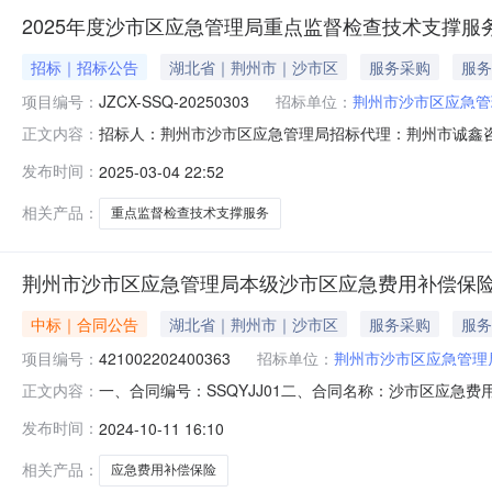
2025年度沙市区应急管理局重点监督检查技术支撑服
招标｜招标公告
湖北省｜荆州市｜沙市区
服务采购
服务
项目编号：
JZCX-SSQ-20250303
招标单位：
荆州市沙市区应急管
招标人：荆州市沙市区应急管理局招标代理：荆州市诚鑫咨询有限
正文内容：
的潜在供应商应在荆州市诚鑫咨询有限公司获取采购文件，并于2
发布时间：
2025-03-04 22:52
项目名称：2025年度沙市区应急管理局重点监督检查技术
相关产品：
重点监督检查技术支撑服务
荆州市沙市区应急管理局本级沙市区应急费用补偿保
中标｜合同公告
湖北省｜荆州市｜沙市区
服务采购
服务
项目编号：
421002202400363
招标单位：
荆州市沙市区应急管理
一、合同编号：SSQYJJ01二、合同名称：沙市区应急费
正文内容：
采购人（甲方）：荆州市沙市区应急管理局本级2、地址：沙
发布时间：
2024-10-11 16:10
地址：荆州区6、联系方式：13377993999六、合
相关产品：
应急费用补偿保险