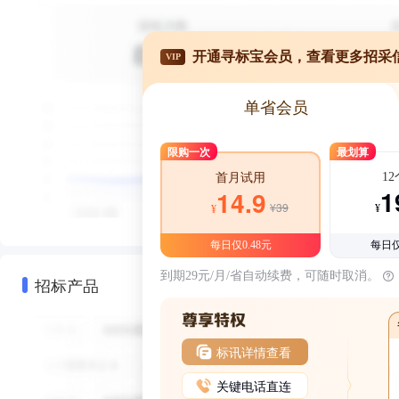
开通寻标宝会员，查看更多招采
VIP
单省会员
限购一次
最划算
1
首月试用
1
14.9
¥39
¥
¥
每日仅0.48元
每日仅
到期29元/月/省自动续费，可随时取消。
招标产品
标讯详情查看
关键电话直连