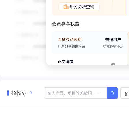
甲方分析查询
会员尊享权益
招投标
招
0