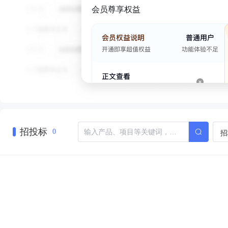
会员尊享权益
招投标
招
0