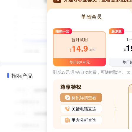
单省会员
限购一次
最划算
1
首月试用
1
14.9
¥39
¥
¥
每日仅0.48元
每日仅
到期29元/月/省自动续费，可随时取消。
招标产品
标讯详情查看
关键电话直连
甲方分析查询