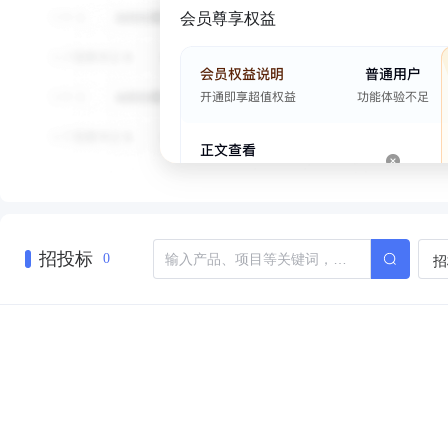
会员尊享权益
招投标
招
0