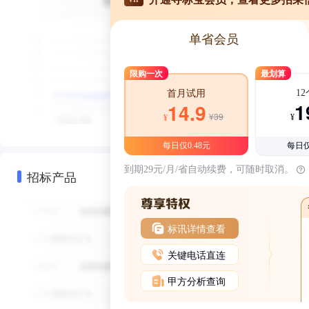
单省会员
限购一次
最划算
1
首月试用
1
14.9
¥39
¥
¥
每日仅0.48元
每日仅
到期29元/月/省自动续费，可随时取消。
招标产品
标讯详情查看
关键电话直连
甲方分析查询