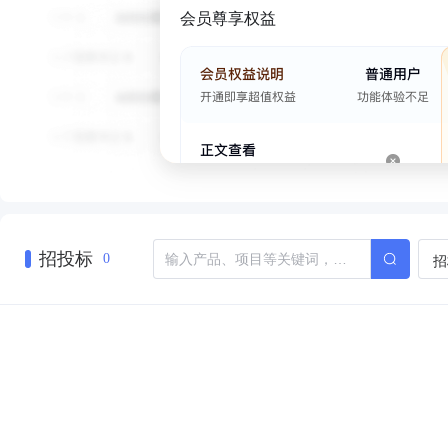
会员尊享权益
招投标
招
0