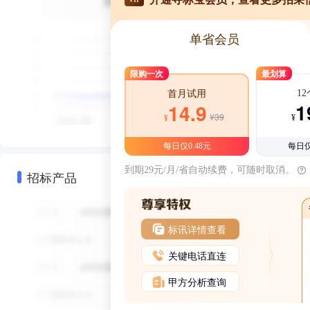
单省会员
限购一次
最划算
1
首月试用
1
14.9
¥39
¥
¥
每日仅0.48元
每日仅
到期29元/月/省自动续费，可随时取消。
招标产品
标讯详情查看
关键电话直连
甲方分析查询