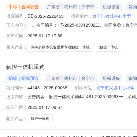
中标｜合同公告
广东省｜梅州市｜兴宁市
机械设备
货物
项目编号：
DD-2025-2222455
招标单位：
兴宁市兴城中心小学
一、合同编号：HT-2025-03912992二、合同名称：
正文内容：
四、项目名称：兴宁市兴城中心小学采购订单五、合同主体采
发布时间：
2025-01-17 17:59
方）：杭州海康威视数字技术股份有限公司地址：杭州市滨江
相关产品：
教学多媒体设备更新专项触控一体机
触控一体机
触控一体机采购
招标｜招标预告
广东省｜梅州市｜兴宁市
机械设备
货物
项目编号：
441481-2025-00068
招标单位：
兴宁市兴城中心小学
公告内容：触控一体机采购441481-2025-00068一
正文内容：
称：触控一体机五、采购预算金额（元）：102900.00六、
发布时间：
2025-01-17 09:57
年01月17日
相关产品：
触控一体机