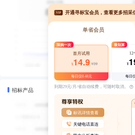
开通寻标宝会员，查看更多招采
VIP
单省会员
限购一次
最划算
1
首月试用
1
14.9
¥39
¥
¥
每日仅0.48元
每日仅
到期29元/月/省自动续费，可随时取消。
招标产品
标讯详情查看
关键电话直连