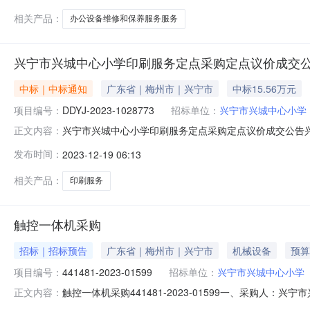
设备
相关产品：
办公设备维修和保养服务服务
兴宁市兴城中心小学印刷服务定点采购定点议价成交
中标｜中标通知
广东省｜梅州市｜兴宁市
中标15.56万元
项目编号：
DDYJ-2023-1028773
招标单位：
兴宁市兴城中心小学
兴宁市兴城中心小学印刷服务定点采购定点议价成交公告
正文内容：
DDYJ-2023-1028773本项目于2023-12-181
发布时间：
2023-12-19 06:13
仟陆佰零肆元整）（三）成交标的明细服务描述数量单位供
求：16
相关产品：
印刷服务
触控一体机采购
招标｜招标预告
广东省｜梅州市｜兴宁市
机械设备
预算
项目编号：
441481-2023-01599
招标单位：
兴宁市兴城中心小学
触控一体机采购441481-2023-01599一、采购人：
正文内容：
机五、采购预算金额（元）：52000.00六、需求时间：七、