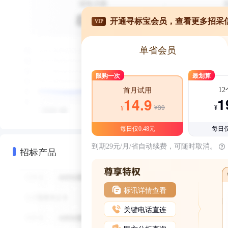
开通寻标宝会员，查看更多招采
VIP
单省会员
限购一次
最划算
1
首月试用
1
14.9
¥39
¥
¥
每日仅0.48元
每日仅
到期29元/月/省自动续费，可随时取消。
招标产品
标讯详情查看
关键电话直连