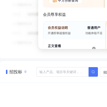
甲方分析查询
会员尊享权益
招投标
招
0