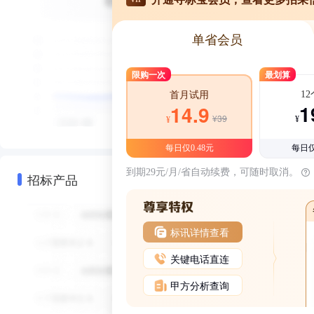
单省会员
限购一次
最划算
1
首月试用
1
14.9
¥39
¥
¥
每日仅0.48元
每日仅
到期29元/月/省自动续费，可随时取消。
招标产品
标讯详情查看
关键电话直连
甲方分析查询