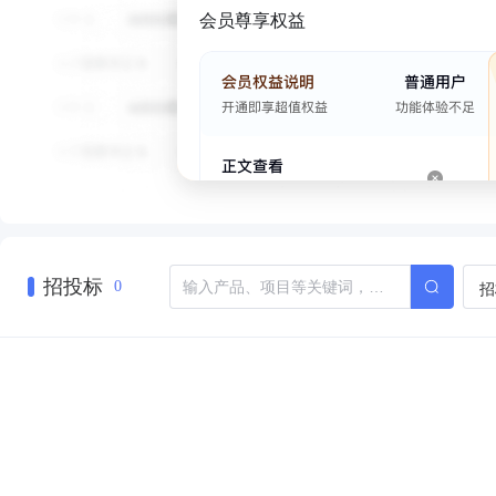
会员尊享权益
招投标
招
0