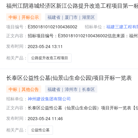
福州江阴港城经济区新江公路提升改造工程项目第一标段
中标｜开标公示
福建省｜厦门市｜湖里区
项目编号：
E3501810102100436002
招标单位：
福建三建工程有
招标项目编号：E3501810102100436002信息
正文内容：
2309:00信息来源：福州市公共资源交易服务中心开标参与人
发布时间：
2023-05-24 13:11
记录内容开标情况记录表二开标情况记录表三签章打印福
相关产品：
公路提升改造工程项目
长泰区公益性公墓(仙景山生命公园)项目开标一览表
中标｜其他公告
福建省｜漳州市｜长泰区
招标单位：
神州建设集团有限公司
长泰区公益性公墓（仙景山生命公园）项目开标一览表【信息
正文内容：
书号投标保证金(元)投标报价(元)质量目标工期备注1神州建设
发布时间：
2023-05-24 11:46
范的合格标准4502福建艺景生态建设集团有限公司沈灿辉、闽13
相关产品：
公益性公墓