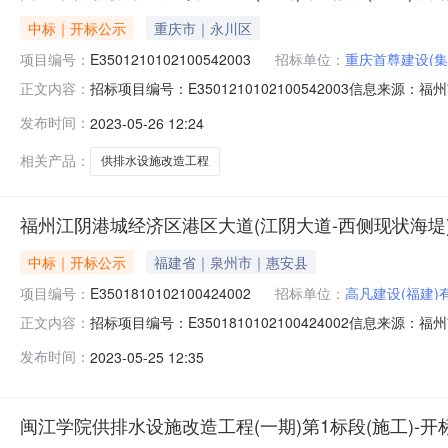
中标｜开标公示
重庆市｜永川区
项目编号：
E3501210102100542003
招标单位：
重庆首尊建设(集
招标项目编号：E3501210102100542003信息来
正文内容：
息来源：福州市公共资源交易服务中心开标参与人刘佳佳;智莉;
发布时间：
2023-05-26 12:24
情况记录表二开标情况记录表三签章打印闽江学院供排水
相关产品：
供排水设施改造工程
福州江阴港城经济区港区大道(江阴大道-西侧现状海堤)
中标｜开标公示
福建省｜泉州市｜惠安县
项目编号：
E3501810102100424002
招标单位：
高凡建设(福建)
招标项目编号：E3501810102100424002信
正文内容：
录开标时间：2023-05-2409:00信息来源：福州市
发布时间：
2023-05-25 12:35
间2023-05-2409:00开标记录内容开标情况记录
闽江学院供排水设施改造工程(一期)第1标段(施工)-开