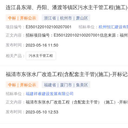
连江县东湖、丹阳、潘渡等镇区污水主干管工程(施工)
中标｜开标公示
浙江省｜杭州市｜萧山区
项目编号：
E3501220102100207001
招标单位：
杭州恒汇建设有
招标项目编号：E3501220102100207001信息来
正文内容：
信息来源：福州市公共资源交易服务中心开标参与人陈尚及;陈文
发布时间：
2023-05-16 11:50
记录内容开标情况记录表二开标情况记录表三签章打印连
相关产品：
污水主干管工程
福清市东张水厂改造工程(含配套主干管)(施工)-开标
中标｜开标公示
福建省｜厦门市｜集美区
招标单位：
福建祥睿建设发展有限公司
福清市东张水厂改造工程（含配套主干管）（施工）-开
正文内容：
市东张水厂改造工程（含配套主干管）（施工）标段施工开标记
发布时间：
2023-05-10 12:53
其建造师注册编号投标保证金（元）投标报价（元）质量
公司91350721MA349