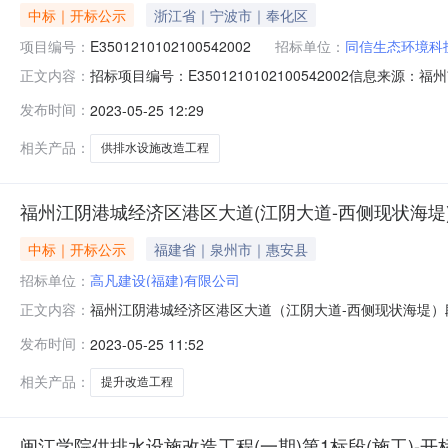
中标｜开标公示
浙江省｜宁波市｜奉化区
项目编号：
E3501210102100542002
招标单位：
同信生态环境科
招标项目编号：E3501210102100542002信息来
正文内容：
息来源：福州市公共资源交易服务中心开标参与人刘佳佳;智莉;
发布时间：
2023-05-25 12:29
表二开标情况记录表三签章打印闽江学院供排水设施改造
相关产品：
供排水设施改造工程
福州江阴港城经济区港区大道(江阴大道-西侧现状海堤)
中标｜开标公示
福建省｜泉州市｜惠安县
招标单位：
高凡建设(福建)有限公司
福州江阴港城经济区港区大道（江阴大道-西侧现状海堤
正文内容：
阴大道-西侧现状海堤）段提升改造工程二标段（施工）
发布时间：
2023-05-25 11:52
（1）开标时间：2023-05-2409:00投标人代表
用于本招标项目的企业季度信用
相关产品：
提升改造工程
闽江学院供排水设施改造工程(一期)第1标段(施工)-开