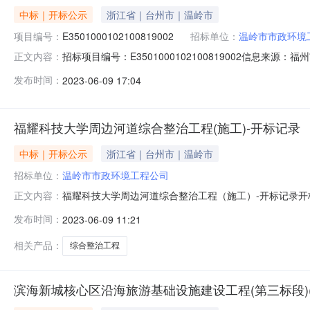
中标｜开标公示
浙江省｜台州市｜温岭市
项目编号：
E3501000102100819002
招标单位：
温岭市市政环境
招标项目编号：E3501000102100819002信息来
正文内容：
福州市公共资源交易服务中心开标参与人林贤;李杰;郑琳丹;谢
发布时间：
2023-06-09 17:04
表二开标情况记录表三签章打印福耀科技大学周边河道综
福耀科技大学周边河道综合整治工程(施工)-开标记录
中标｜开标公示
浙江省｜台州市｜温岭市
招标单位：
温岭市市政环境工程公司
福耀科技大学周边河道综合整治工程（施工）-开标记录
正文内容：
河道综合整治工程（施工）标段施工开标记录表（1）开标时间
发布时间：
2023-06-09 11:21
标保证金（元）投标报价（元）质量目标工期应用于本招标
91331081704728470C91331
相关产品：
综合整治工程
滨海新城核心区沿海旅游基础设施建设工程(第三标段)(