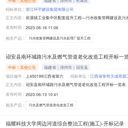
中标｜其他公告
福建省｜漳州市｜长泰区
招标单位：
浙江环宇建设集团有限公司
岩溪镇工业集中区配套提升工程—污水收集管网建设及污水处
正文内容：
提升工程开标记录表序投标人名称项目负责人及其建造师注
发布时间：
2023-06-16 11:06
133201520163988150000039086973.34达
相关产品：
污水收集管网建设及污水处理厂提升工程
诏安县南环城路污水及燃气管道老化改造工程开标一
中标｜其他公告
福建省｜漳州市｜诏安县
项目编号：
上450199江西省第六
招标单位：
江西省斐然天成景观
诏安县南环城路污水及燃气管道老化改造工程开标一览表【信
正文内容：
册证书号投标保证金(元)投标报价(元)质量目标工期备注1江西
发布时间：
2023-06-13 10:41
其它相关验收规范合格标准及以上4502神州建设集团有限公司黄起
相关产品：
污水及燃气管道老化改造工程
福耀科技大学周边河道综合整治工程(施工)-开标记录