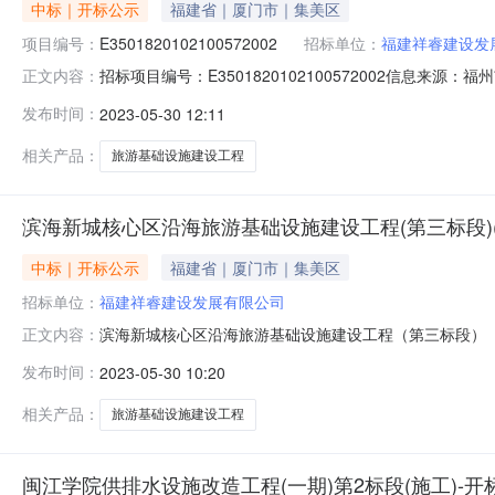
中标｜开标公示
福建省｜厦门市｜集美区
项目编号：
E3501820102100572002
招标单位：
福建祥睿建设发
招标项目编号：E3501820102100572002信息
正文内容：
2909:30信息来源：福州市公共资源交易服务中心开标参与人
发布时间：
2023-05-30 12:11
容开标情况记录表二开标情况记录表三签章打印滨海新城
相关产品：
旅游基础设施建设工程
滨海新城核心区沿海旅游基础设施建设工程(第三标段)(
中标｜开标公示
福建省｜厦门市｜集美区
招标单位：
福建祥睿建设发展有限公司
滨海新城核心区沿海旅游基础设施建设工程（第三标段）
正文内容：
（施工）（项目名称）滨海新城核心区沿海旅游基础设施建设工
发布时间：
2023-05-30 10:20
代码社会统一信用代码项目负责人姓名及其建造师注册编
中的信用排序360福建祥睿建设发
相关产品：
旅游基础设施建设工程
闽江学院供排水设施改造工程(一期)第2标段(施工)-开