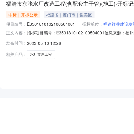
福清市东张水厂改造工程(含配套主干管)(施工)-开标
中标｜开标公示
福建省｜厦门市｜集美区
项目编号：
E3501810102100504001
招标单位：
福建祥睿建设发
招标项目编号：E3501810102100504001信息来
正文内容：
来源：福州市公共资源交易服务中心开标参与人罗瑾;林金朋;王
发布时间：
2023-05-10 12:26
情况记录表二开标情况记录表三签章打印福清市东张水厂
相关产品：
水厂改造工程
NEW
HOT
5折起