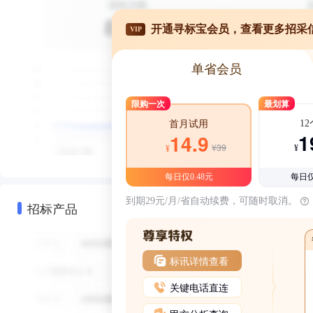
开通寻标宝会员，查看更多招采
VIP
单省会员
限购一次
最划算
1
首月试用
1
14.9
¥39
¥
¥
每日仅0.48元
每日仅
到期29元/月/省自动续费，可随时取消。
招标产品
标讯详情查看
关键电话直连