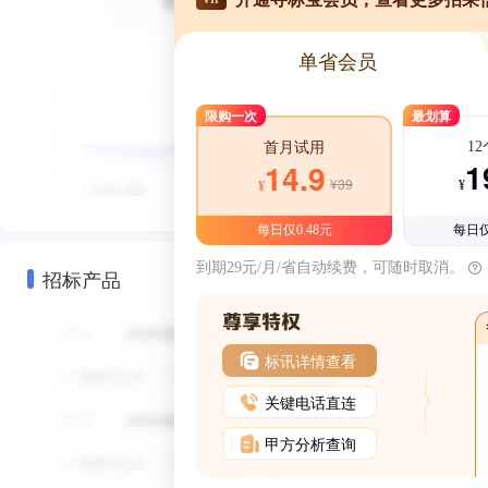
单省会员
限购一次
最划算
1
首月试用
1
14.9
¥39
¥
¥
每日仅0.48元
每日仅
到期29元/月/省自动续费，可随时取消。
招标产品
标讯详情查看
关键电话直连
甲方分析查询