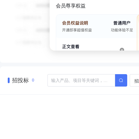
会员尊享权益
招投标
招
0