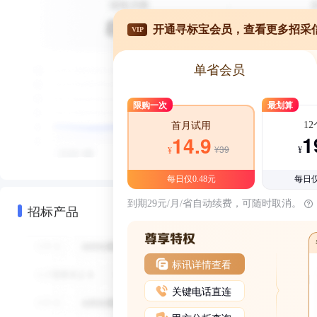
开通寻标宝会员，查看更多招采
VIP
单省会员
限购一次
最划算
1
首月试用
1
14.9
¥39
¥
¥
每日仅0.48元
每日仅
到期29元/月/省自动续费，可随时取消。
招标产品
标讯详情查看
关键电话直连