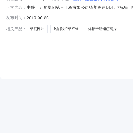
中铁十五局集团第三工程有限公司德都高速DDTJ-7标项
正文内容：
网片、铣削波浪钢纤维竞争性谈判结果公示采购编号：CR15G
发布时间：
2019-06-26
维竞争性谈判采购已于2019年6月25日上午09:30
文件
相关产品：
钢筋网片
铣削波浪钢纤维
焊接带肋钢筋网片