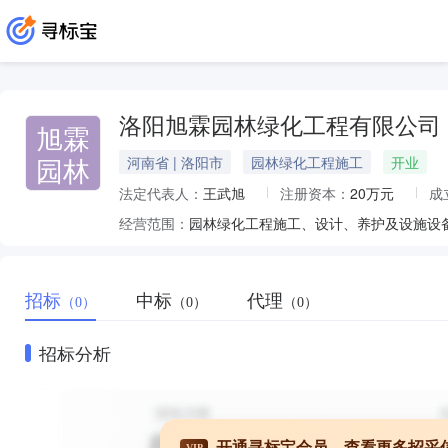
洛阳旭霖园林绿化工程有限公司
旭霖
园林
河南省 | 洛阳市
园林绿化工程施工
开业
法定代表人：
王武旭
注册资本：
20万元
成
经营范围：
园林绿化工程施工、设计、养护及设施设
招标
中标
代理
（0）
（0）
（0）
招标分析
开通寻标宝会员，查看更多招采
VIP