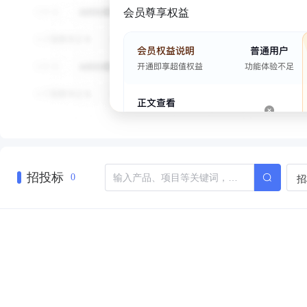
会员尊享权益
招投标
招
0