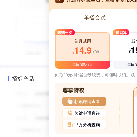
单省会员
限购一次
最划算
1
首月试用
1
14.9
¥39
¥
¥
每日仅0.48元
每日仅
到期29元/月/省自动续费，可随时取消。
招标产品
标讯详情查看
关键电话直连
甲方分析查询