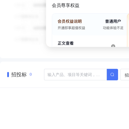
会员尊享权益
招投标
招
0