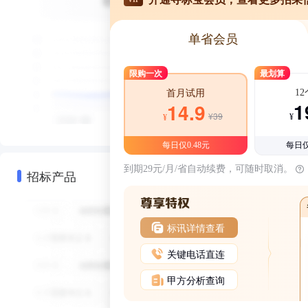
单省会员
限购一次
最划算
1
首月试用
1
14.9
¥39
¥
¥
每日仅0.48元
每日仅
到期29元/月/省自动续费，可随时取消。
招标产品
标讯详情查看
关键电话直连
甲方分析查询