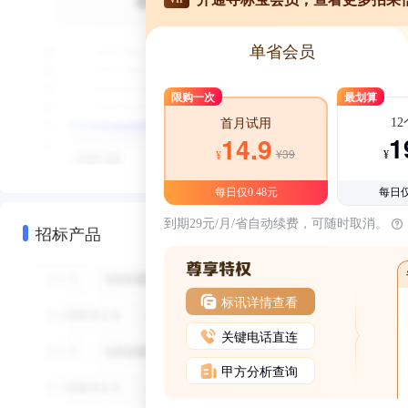
单省会员
限购一次
最划算
1
首月试用
1
14.9
¥39
¥
¥
每日仅0.48元
每日仅
到期29元/月/省自动续费，可随时取消。
招标产品
标讯详情查看
关键电话直连
甲方分析查询