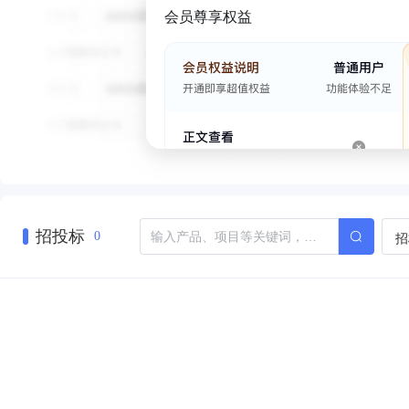
会员尊享权益
招投标
招
0