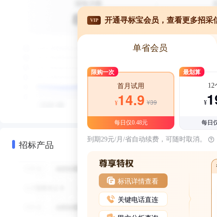
开通寻标宝会员，查看更多招采
VIP
单省会员
限购一次
最划算
1
首月试用
1
14.9
¥39
¥
¥
每日仅0.48元
每日仅
到期29元/月/省自动续费，可随时取消。
招标产品
标讯详情查看
关键电话直连