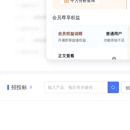
甲方分析查询
会员尊享权益
招投标
招
0