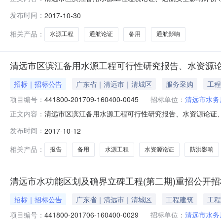
时间2017年10月30日12:09本项目招标公告日期
发布时间：
2017-10-30
文项目联系电话详见公告正文采购单位清远市水务局采购
理机构联系方式详见公告正文一、采购
相关产品：
水源工程
通航论证
备用
通航影响
清远市区滨江备用水源工程可行性研究报告、水资源
招标｜招标公告
广东省｜清远市｜清城区
服务采购
工程
项目编号：
441800-201709-160400-0045
招标单位：
清远市水务
清远市区滨江备用水源工程可行性研究报告、水资源论证
正文内容：
正文品目采购单位清远市水务局行政区域清远市公告时间20
发布时间：
2017-10-12
间2017年11月02日10:00开标地点预算金额详见
采购单位联系方式详见公
相关产品：
报告
备用
水源工程
水资源论证
防洪影响
清远市水功能区划及确界立碑工程(第二期)重招公开
招标｜招标公告
广东省｜清远市｜清城区
工程建筑
工程
项目编号：
441800-201706-160400-0029
招标单位：
清远市水务