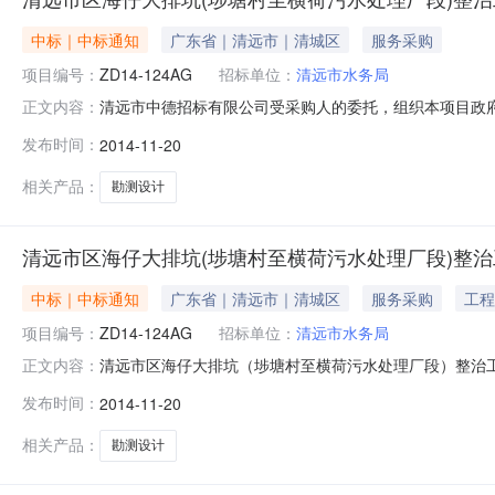
中标｜中标通知
广东省｜清远市｜清城区
服务采购
项目编号：
ZD14-124AG
招标单位：
清远市水务局
清远市中德招标有限公司受采购人的委托，组织本项目政府
正文内容：
购项目名称：清远市区海仔大排坑（埗塘村至横荷污水处
发布时间：
2014-11-20
清远市区海仔大排坑（埗塘村至横荷污水处理厂段）整治
告日期及媒体：2014年10月29日
相关产品：
勘测设计
清远市区海仔大排坑(埗塘村至横荷污水处理厂段)整
中标｜中标通知
广东省｜清远市｜清城区
服务采购
工程
项目编号：
ZD14-124AG
招标单位：
清远市水务局
清远市区海仔大排坑（埗塘村至横荷污水处理厂段）整治
正文内容：
现就本次采购的中标结果公告如下：一、采购人名称：清远
发布时间：
2014-11-20
工程可行性研究阶段勘测设计服务采购项目四、采购方式
究阶段勘测设计服务一项合同签定后40个
相关产品：
勘测设计