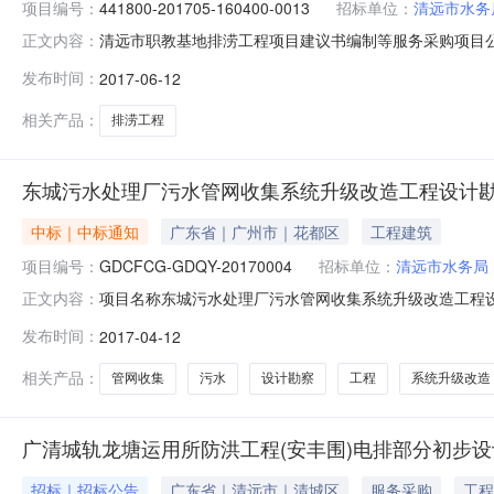
项目编号：
441800-201705-160400-0013
招标单位：
清远市水务
清远市职教基地排涝工程项目建议书编制等服务采购项目公
正文内容：
06月12日11:34获取招标文件时间详见公告正文招标文
发布时间：
2017-06-12
及联系方式：项目联系人详见公告正文项目联系电话详见
限公司代理机构地址详见
相关产品：
排涝工程
东城污水处理厂污水管网收集系统升级改造工程设计
中标｜中标通知
广东省｜广州市｜花都区
工程建筑
项目编号：
GDCFCG-GDQY-20170004
招标单位：
清远市水务局
项目名称东城污水处理厂污水管网收集系统升级改造工程设计勘
正文内容：
名称-->中标结果内容广东秤风采购招标有限公司受清远市
发布时间：
2017-04-12
GDQY-20170004）采用公开招标进行采购。现就本次
相关产品：
管网收集
污水
设计勘察
工程
系统升级改造
广清城轨龙塘运用所防洪工程(安丰围)电排部分初步
招标｜招标公告
广东省｜清远市｜清城区
服务采购
工程