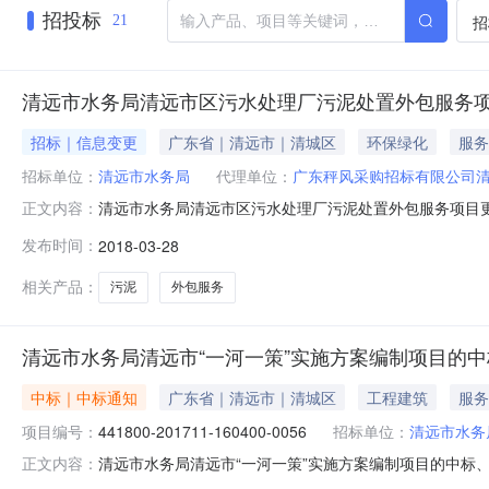
招投标
招
21
清远市水务局清远市区污水处理厂污泥处置外包服务
招标｜信息变更
广东省｜清远市｜清城区
环保绿化
服务
招标单位：
清远市水务局
代理单位：
广东秤风采购招标有限公司
清远市水务局清远市区污水处理厂污泥处置外包服务项目
正文内容：
位清远市水务局行政区域清远市公告时间2018年03月28日1
发布时间：
2018-03-28
3372973采购单位清远市水务局采购单位地址新市区
清城区北江
相关产品：
污泥
外包服务
清远市水务局清远市“一河一策”实施方案编制项目的
中标｜中标通知
广东省｜清远市｜清城区
工程建筑
服务
项目编号：
441800-201711-160400-0056
招标单位：
清远市水务
清远市水务局清远市“一河一策”实施方案编制项目的中标
正文内容：
月14日17:07本项目招标公告日期详见公告正文中标