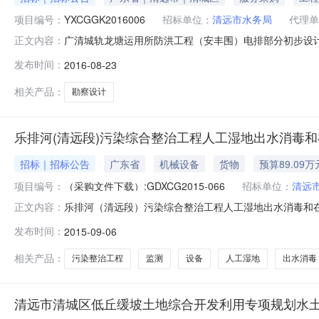
项目编号：
YXCGGK2016006
招标单位：
清远市水务局
代理单
广清城轨龙塘运用所防洪工程（安丰围）电排部分初步设
正文内容：
远市水务局行政区域清远市公告时间2016年08月23日1
发布时间：
2016-08-23
15:00开标地点预算金额详见公告正文联系人及联系方
详见公告正文代理机构名称
相关产品：
勘察设计
乐排河(清远段)污染综合整治工程人工湿地出水消毒和
招标｜招标公告
广东省
机械设备
货物
预算89.09万
项目编号：
（采购文件下载）:GDXCG2015-066
招标单位：
清远
乐排河（清远段）污染综合整治工程人工湿地出水消毒和
正文内容：
域清远市公告时间2015年09月06日10:47获取招标文
发布时间：
2015-09-06
金额详见公告正文联系人及联系方式：项目联系人详见公
佛山市广得信工程造价咨
相关产品：
污染整治工程
监测
设备
人工湿地
出水消毒
清远市清城区低丘缓坡土地综合开发利用专项规划水