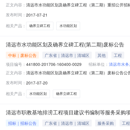
清远市水功能区划及确界立碑工程（第二期）重招公开招标
正文内容：
21日10:40获取招标文件时间详见公告正文招标文件售价
发布时间：
2017-07-21
系方式：项目联系人详见公告正文项目联系电话详见公告
公司代理机构地址详见公告
相关产品：
确界立碑工程
水功能区划
清远市水功能区划及确界立碑工程(第二期)废标公告
中标｜废标公告
广东省｜清远市｜清城区
其他
工程
项目编号：
441800-201706-160400-0029
招标单位：
清远市水务
清远市水功能区划及确界立碑工程（第二期）废标公告公告概
正文内容：
本项目招标公告日期详见公告正文中标日期详见公告正文
发布时间：
2017-07-20
文采购单位清远市水务局采购单位地址详见公告正文采购
正文一、采购项目编号：441800
相关产品：
水功能区划
确界立碑工程
清远市职教基地排涝工程项目建议书编制等服务采购
招标｜招标公告
广东省｜清远市｜清城区
服务采购
工程