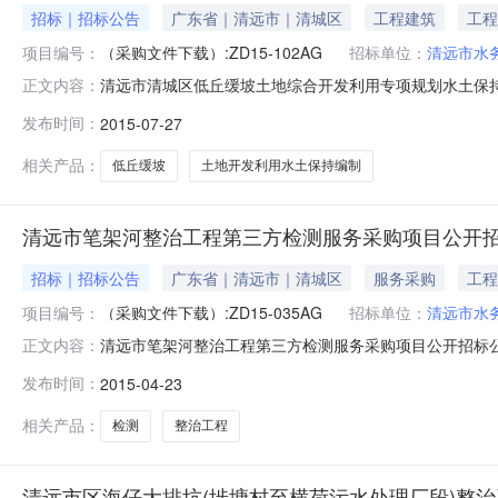
招标｜招标公告
广东省｜清远市｜清城区
工程建筑
工程
项目编号：
（采购文件下载）:ZD15-102AG
招标单位：
清远市水
清远市清城区低丘缓坡土地综合开发利用专项规划水土保
正文内容：
市公告时间2015年07月27日14:52获取招标文件时间
发布时间：
2015-07-27
见公告正文联系人及联系方式：项目联系人详见公告正文
中德招标有限公司代理机
相关产品：
低丘缓坡
土地开发利用水土保持编制
清远市笔架河整治工程第三方检测服务采购项目公开
招标｜招标公告
广东省｜清远市｜清城区
服务采购
工程
项目编号：
（采购文件下载）:ZD15-035AG
招标单位：
清远市水
清远市笔架河整治工程第三方检测服务采购项目公开招标公
正文内容：
15:36获取招标文件时间详见公告正文招标文件售价详见公
发布时间：
2015-04-23
式：项目联系人详见公告正文项目联系电话详见公告正文
地址详见公告正文代理机构
相关产品：
检测
整治工程
清远市区海仔大排坑(埗塘村至横荷污水处理厂段)整