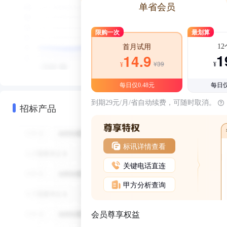
单省会员
限购一次
最划算
1
首月试用
1
14.9
¥39
¥
¥
每日仅0.48元
每日仅
到期29元/月/省自动续费，可随时取消。
招标产品
标讯详情查看
关键电话直连
甲方分析查询
会员尊享权益