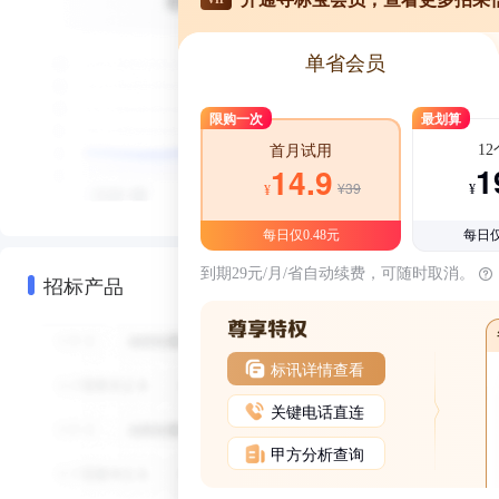
单省会员
限购一次
最划算
1
首月试用
1
14.9
¥39
¥
¥
每日仅0.48元
每日仅
到期29元/月/省自动续费，可随时取消。
招标产品
标讯详情查看
关键电话直连
甲方分析查询