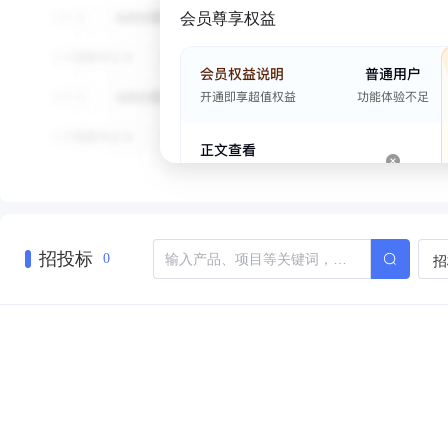
会员尊享权益
招投标
招
0