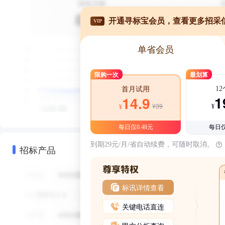
开通寻标宝会员，查看更多招采
VIP
单省会员
限购一次
最划算
1
首月试用
1
14.9
¥39
¥
¥
每日仅0.48元
每日仅
到期29元/月/省自动续费，可随时取消。
招标产品
标讯详情查看
关键电话直连