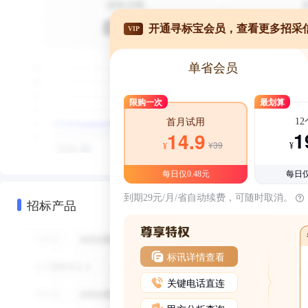
开通寻标宝会员，查看更多招采
VIP
单省会员
限购一次
最划算
1
首月试用
1
14.9
¥39
¥
¥
每日仅0.48元
每日仅
到期29元/月/省自动续费，可随时取消。
招标产品
标讯详情查看
关键电话直连