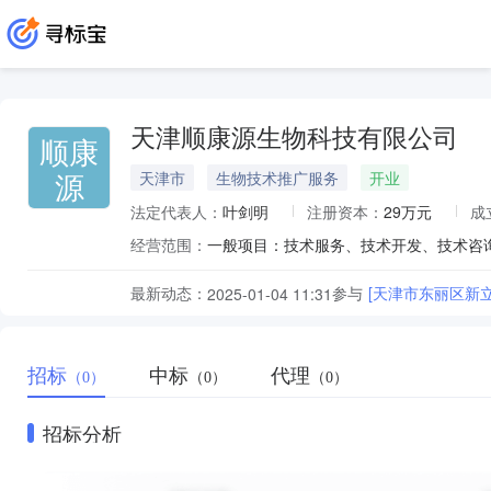
天津顺康源生物科技有限公司
顺康
源
天津市
生物技术推广服务
开业
法定代表人：
叶剑明
注册资本：
29万元
成
经营范围：
最新动态：
参与
[天津市东丽区新
2025-01-04 11:31
招标
中标
代理
（0）
（0）
（0）
招标分析