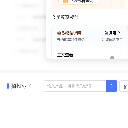
甲方分析查询
会员尊享权益
招投标
招
0