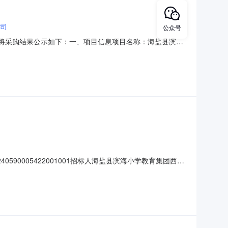
司
公众号
结束，现将采购结果公示如下：一、项目信息项目名称：海盐县滨海
22976项目所在行政区划编码：330424项目所在行政区划
学教育集团西塘桥小学采购
0590005422001001招标人海盐县滨海小学教育集团西塘
人陈欢签约时间2025-07-21合同期限35日历天合同履行