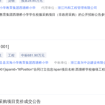
料
货物
预算28.80万元
小学教育集团西塘桥小学
代理单位：
浙江均和工程管理有限公司
教育集团西塘桥小学学生校服采购项目（非政府采购）的公开招标公告参
式管理办法》及相关法律规定，浙江均和工程管理有限公司受海盐县滨海
，欢迎国内合格的供应商前来投标：一、招标编号：浙均和[2026]D0
001]
筑
工程
中标681.90万元
盐县滨海小学教育集团西塘桥小学
中标单位：
浙江嘉兴中达建设有限
01]spanid="litPosition"合同订立信息/span项目名称:西塘桥学校修缮工程
鼎晟工程管理有限公司地址:海盐县西塘桥街道兴学路2-1号地址:海盐县武原
）名称:西塘桥学校修缮工程标段（包）编号:A330
采购项目竞价成交公告