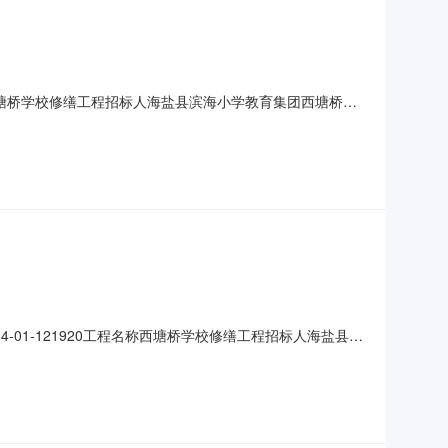
0工程名称西塘桥学校修缮工程招标人海盐县滨海小学教育集团西塘桥小
详见设计图纸、招标文件所包含的相关施工范围与承包内容
验收规范和标准的合格工程要求响应招标文件资格能力条件建筑
-04-01-121920工程名称西塘桥学校修缮工程招标人海盐县滨
滨海小学、滨海中学的提升改造中标候选人浙江鑫博学建设
41726.006844600.0068