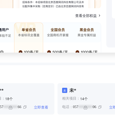
查看全部权益
**
未*
未
个
个
18
14
目：
相关项目：
立即查看
立
57
66
电话：
057
06
********
********