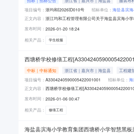
招标｜招标公告
浙江省｜嘉兴市｜海盐县
服装布
项目编号：
浙均和[2026]D010号
招标单位：
海盐县滨海
浙江均和工程管理有限公司关于海盐县滨海小学
正文内容：
招标投标管理办法》、《政府采购非招标采购方
发布时间：
2026-01-20 18:24
团西塘桥小学学生校服采购项目进行公开招标采购
开招标（非政府采购）四、招标内容：标
相关产品：
学生校服
西塘桥学校修缮工程[A3304240590005422001
中标｜中标通知
浙江省｜嘉兴市｜海盐县
工程建
项目编号：
A3304240590005422001001
招标单位：
海
西塘桥学校修缮工程[A33042405900054220010
正文内容：
滨海小学教育集团西塘桥小学代理机构:名称:嘉兴
发布时间：
2026-01-06 00:47
86815538电话:0573-86038867标段（包
相关产品：
修缮工程
海盐县滨海小学教育集团西塘桥小学智慧黑板