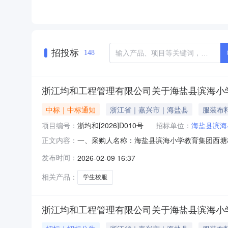
招投标
148
浙江均和工程管理有限公司关于海盐县滨海小
中标｜中标通知
浙江省｜嘉兴市｜海盐县
服装布
项目编号：
浙均和[2026]D010号
招标单位：
海盐县滨海
一、采购人名称：海盐县滨海小学教育集团西塘桥
正文内容：
组织类型：分散委托代理采购五、采购方式：公开招
发布时间：
2026-02-09 16:37
供应商地址1385元/人浙江云锋服饰有限公司
己的权益
相关产品：
学生校服
浙江均和工程管理有限公司关于海盐县滨海小