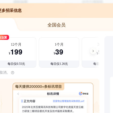
更多招采信息
全国会员
最划算
12个月
1个月
3个月
199
39
99
¥
¥
¥
每日仅0.55元
每日仅1.26元
每日仅1.08元
时取消。