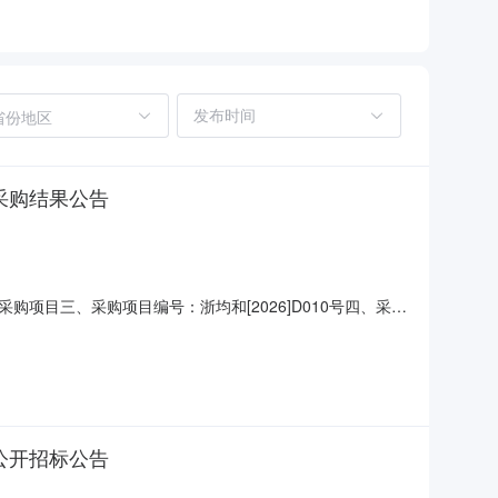
省份地区
采购结果公告
目三、采购项目编号：浙均和[2026]D010号四、采购
-09八、中标结果：序号中标（成交）金额中标供应商名称中标
各参加政府采购活动的供应商认为该中标结果和采购过程等使自
公开招标公告