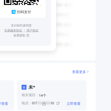
扫码支付
支付则代表同意
交易服务协议
｜
用户协议
发票获取
查看更多
未*
未
个
14
相关项目：
即查看
立即查看
电话：
057
01
********