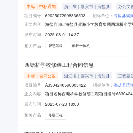
中标｜中标通知
浙江省｜嘉兴市｜海盐县
办公文
项目编号：
62025072998836533
招标单位：
海盐县滨
海盐县|null海盐县滨海小学教育集团西塘桥小学
正文内容：
小学教育集团西塘桥小学智慧黑板采购项目项目编号：6
发布时间：
2025-08-01 14:37
名称：海盐县报价起止时间：2025-07-2913:
相关产品：
智慧黑板
触控一体机
西塘桥学校修缮工程合同信息
中标｜合同公告
浙江省｜嘉兴市｜海盐县
工程建
项目编号：
A3304240590005422
招标单位：
海盐县滨
项目名称西塘桥学校修缮工程项目编号A3304240
正文内容：
桥小学中标人浙江嘉兴中达建设有限公司招标代理机
发布时间：
2025-07-23 18:03
变更信息
相关产品：
修缮工程