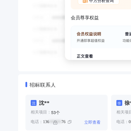
甲方分析查询
会员尊享权益
招标联系人
沈**
徐
沈
徐
个
53
相关项目：
相关项
立即查看
电话：
136
76
电话：
0
******