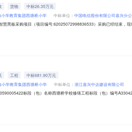
教
货物
中标26.35万元
海小学教育集团西塘桥小学
中标单位：
中国电信股份有限公司嘉兴分公
智慧黑板采购项目（项目编号:62025072998836533）采购已经
2025072998836533项目联系人：沈其明项目联系电话：136566
42-2025-08-0111:30二、采购单位信息采购单位名称：海盐县滨海小
筑
工程
中标681.90万元
海小学教育集团西塘桥小学
中标单位：
浙江嘉兴中达建设有限公司
590005422标段（包）名称西塘桥学校修缮工程标段（包）编号A330424
构嘉兴鼎晟工程管理有限公司合同价款6818994.0元（人民币）项目负责