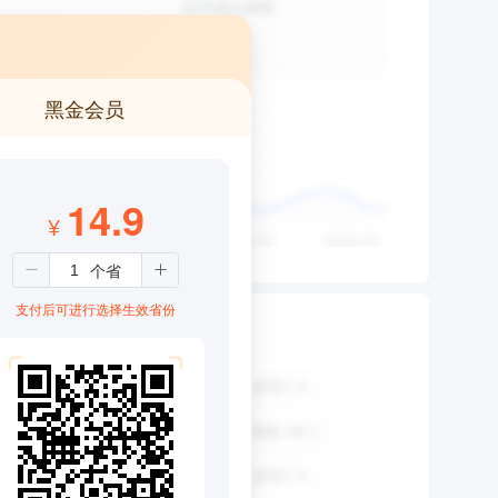
黑金会员
14.9
¥
支付后可进行选择生效省份