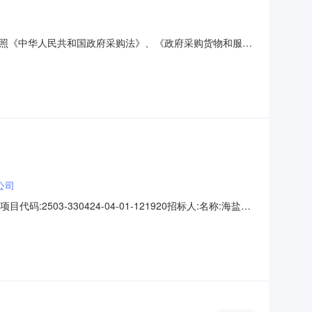
照《中华人民共和国政府采购法》、《政府采购货物和服务
小学教育集团西塘桥小学委托，现就海盐县滨海小学教育集
10号二、采购组织类型：分散采购委托代理三、采购类型：公
公司
项目代码:2503-330424-04-01-121920招标人:名称:海盐县
街道新桥南路41号联系人:顾老师联系人:莫工电话:0573-