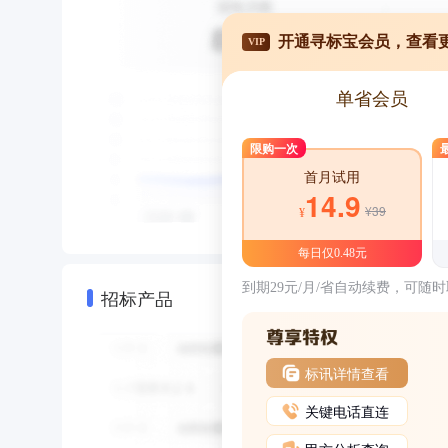
开通寻标宝会员，查看
VIP
单省会员
限购一次
首月试用
14.9
¥39
¥
每日仅0.48元
到期29元/月/省自动续费，可随
招标产品
标讯详情查看
关键电话直连