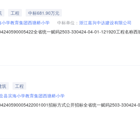
筑
工程
中标681.90万元
海小学教育集团西塘桥小学
中标单位：
浙江嘉兴中达建设有限公司
0590005422全省统一赋码2503-330424-04-01-12192
桥小学、东海幼儿园、开发区幼儿园、滨海小学、滨海中学的提升改造，
18994.00元工期35日历天承诺完成质量符合现行国家有关工程施工
建筑
工程
盐县滨海小学教育集团西塘桥小学
0590005422001001招标方式公开招标全省统一赋码2503-330424
晟工程管理有限公司工程规模西塘桥小学、东海幼儿园、开发区幼儿园、
有限公司浙江秦核环境建设有限公司浙江嘉兴中达建设有限公司投标报价(元)68