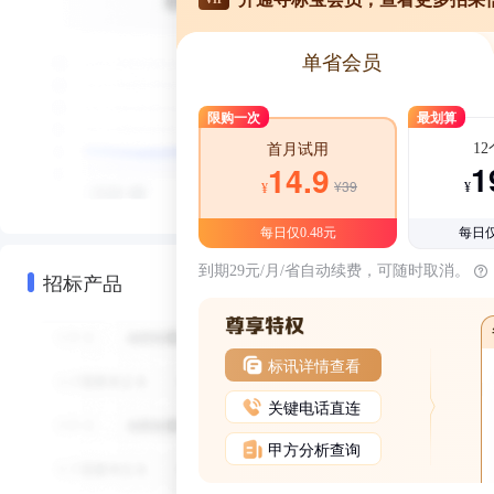
单省会员
限购一次
最划算
1
首月试用
1
14.9
¥39
¥
¥
每日仅0.48元
每日仅
到期29元/月/省自动续费，可随时取消。
招标产品
标讯详情查看
关键电话直连
甲方分析查询