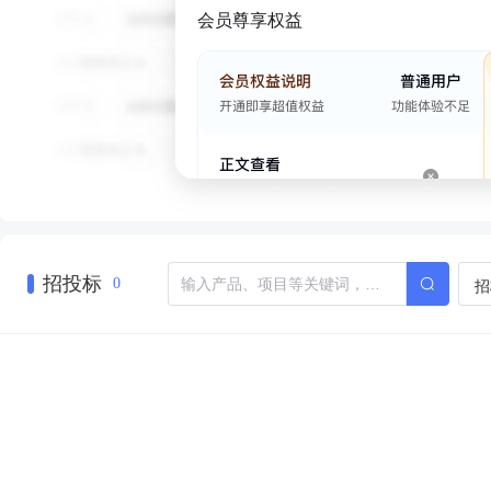
会员尊享权益
招投标
招
0