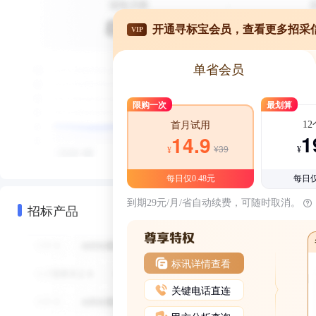
开通寻标宝会员，查看更多招采
VIP
单省会员
限购一次
最划算
1
首月试用
1
14.9
¥39
¥
¥
每日仅0.48元
每日仅
到期29元/月/省自动续费，可随时取消。
招标产品
标讯详情查看
关键电话直连