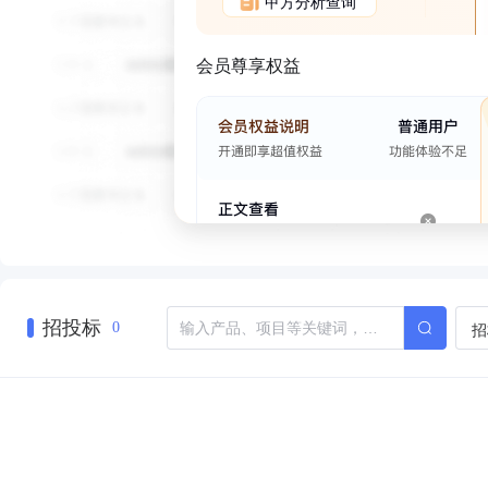
甲方分析查询
会员尊享权益
招投标
招
0