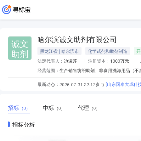
哈尔滨诚文助剂有限公司
诚文
助剂
黑龙江省 | 哈尔滨市
化学试剂和助剂制造
开
法定代表人：
边淑芹
注册资本：
1000万元
经营范围：
生产销售纺织助剂、非食用洗涤用品（不
最新动态：
参与
[山东国泰大成科
2026-07-31 22:17
招标
中标
代理
（0）
（0）
（0）
招标分析