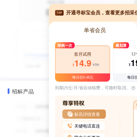
开通寻标宝会员，查看更多招采
VIP
单省会员
限购一次
最划算
1
首月试用
1
14.9
¥39
¥
¥
每日仅0.48元
每日仅
到期29元/月/省自动续费，可随时取消。
招标产品
标讯详情查看
关键电话直连