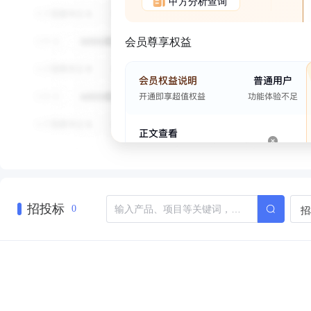
甲方分析查询
会员尊享权益
招投标
招
0