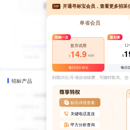
开通寻标宝会员，查看更多招采
VIP
单省会员
限购一次
最划算
1
首月试用
1
14.9
¥39
¥
¥
每日仅0.48元
每日仅
到期29元/月/省自动续费，可随时取消。
招标产品
标讯详情查看
关键电话直连
甲方分析查询