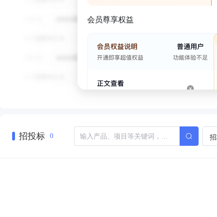
会员尊享权益
招投标
招
0