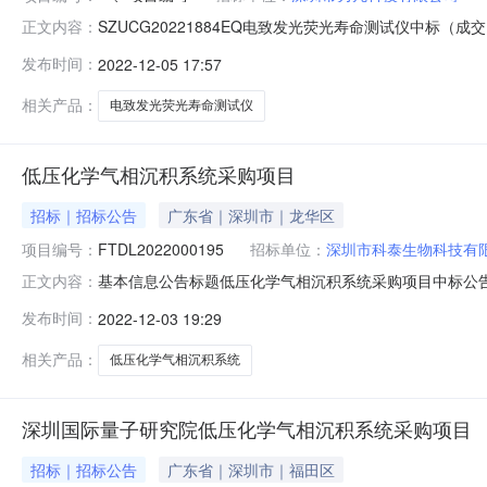
SZUCG20221884EQ电致发光荧光寿命测试仪中标（成
正文内容：
测试仪三、投标供应商名称及报价：序号投标人名称投标报价
发布时间：
2022-12-05 17:57
796,400.00正常解密3深圳市科泰生物科技有限公司7
相关产品：
电致发光荧光寿命测试仪
低压化学气相沉积系统采购项目
招标｜招标公告
广东省｜深圳市｜龙华区
项目编号：
FTDL2022000195
招标单位：
深圳市科泰生物科技有
基本信息公告标题低压化学气相沉积系统采购项目中标公告公告发布
正文内容：
台标识码12440000079518100E上送时间2022-12
发布时间：
2022-12-03 19:29
91440300MA5DD0W02U中标（成交）供应商名称
相关产品：
低压化学气相沉积系统
深圳国际量子研究院低压化学气相沉积系统采购项目
招标｜招标公告
广东省｜深圳市｜福田区