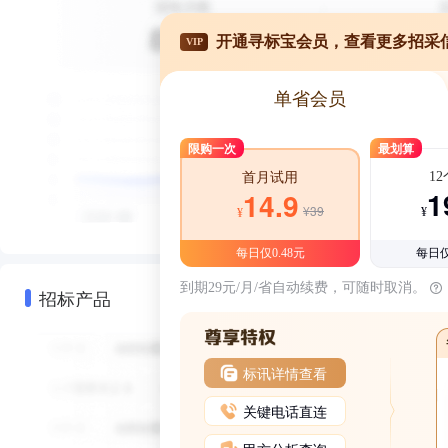
开通寻标宝会员，查看更多招采
VIP
单省会员
限购一次
最划算
1
首月试用
1
14.9
¥39
¥
¥
每日仅0.48元
每日仅
到期29元/月/省自动续费，可随时取消。
招标产品
标讯详情查看
关键电话直连