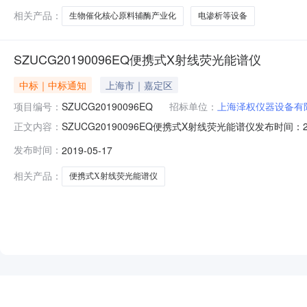
心原料辅酶产业化
相关产品：
生物催化核心原料辅酶产业化
电渗析等设备
SZUCG20190096EQ便携式X射线荧光能谱仪
中标｜中标通知
上海市｜嘉定区
项目编号：
SZUCG20190096EQ
招标单位：
上海泽权仪器设备有
SZUCG20190096EQ便携式X射线荧光能谱仪发布时
正文内容：
品：荧光能谱仪所属行业：;X射线仪器;由招投标管理中
发布时间：
2019-05-17
SZUCG20190096EQ项目名称：便携式X射线荧光
符合性检
相关产品：
便携式X射线荧光能谱仪
NEW
HOT
5折起