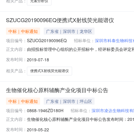
相关产品：
元素分析仪
SZUCG20190096EQ便携式X射线荧光能谱仪
中标｜中标通知
广东省｜深圳市｜龙华区
项目编号：
SZUCG20190096EQ
招标单位：
深圳市科泰生物科技
由招投标管理中心组织的公开招标中，经评标委员会评定和采
正文内容：
谱仪开标时间：2019年07月17日二、投标人名称、投
发布时间：
2019-07-18
限公司499,800.00合格92.3822深圳市赛纳精密仪器有限
相关产品：
便携式X射线荧光能谱仪
生物催化核心原料辅酶产业化项目中标公告
中标｜中标通知
广东省｜深圳市｜坪山区
项目编号：
0868-1946ZD180H
招标单位：
深圳市凌达生物科技有
生物催化核心原料辅酶产业化项目中标公告发布时间：201
正文内容：
司招标地区：深圳市招标产品：电渗析所属行业：;制药用
发布时间：
2019-05-22
年4月26日发布招标公告，采购主要标的为电渗析等设备1