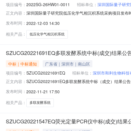
项目编号：
2022SG-26HW01-0011
招标单位：
深圳国际量子研究
深圳国际量子研究院低压化学气相沉积系统采购项目发布时间
正文内容：
息科技有限公司招标地区：福田区招标产品：低压化学气相
发布时间：
2022-12-03 14:30
备/其他机械设备采购单位深圳国际量子研究院行政区域福田
￥2410.700
相关产品：
低压化学气相沉积系统
SZUCG20221691EQ多联发酵系统中标(成交)结果公
中标｜中标通知
广东省｜深圳市｜南山区
项目编号：
SZUCG20221691EQ
招标单位：
深圳市和利生物科技
SZUCG20221691EQ多联发酵系统中标（成交）结果公
正文内容：
号投标人名称投标报价（人民币/元）1深圳市和利生物科技有限公
发布时间：
2022-11-21 17:50
应商名单：深圳天水生物设备有限公司，深圳市科泰生物
相关产品：
多联发酵系统
SZUCG20221547EQ荧光定量PCR仪中标(成交)结果