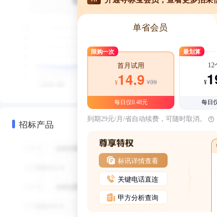
单省会员
限购一次
最划算
1
首月试用
1
14.9
¥39
¥
¥
每日仅0.48元
每日仅
到期29元/月/省自动续费，可随时取消。
招标产品
标讯详情查看
关键电话直连
甲方分析查询