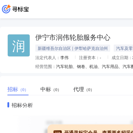
伊宁市润伟轮胎服务中心
润
新疆维吾尔自治区 | 伊犁哈萨克自治州
汽车及零
法定代表人：
李伟
注册资本：
-
成立日期：
经营范围：
招标
中标
代理
（0）
（0）
（0）
招标分析
开通寻标宝会员，查看更多招采
VIP