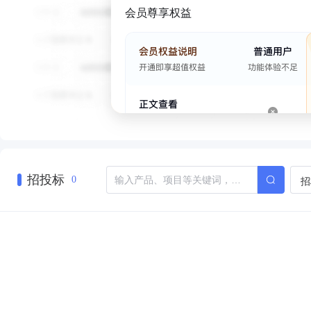
会员尊享权益
招投标
招
0