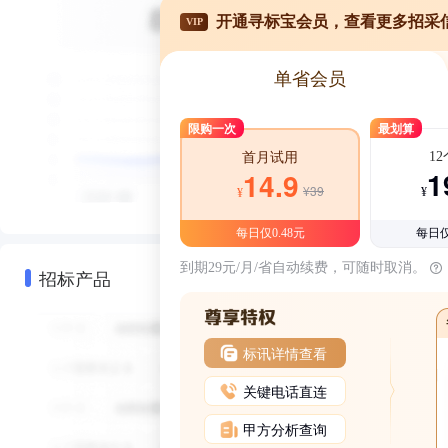
开通寻标宝会员，查看更多招采
VIP
单省会员
限购一次
最划算
1
首月试用
1
14.9
¥39
¥
¥
每日仅0.48元
每日仅
到期29元/月/省自动续费，可随时取消。
招标产品
标讯详情查看
关键电话直连
甲方分析查询