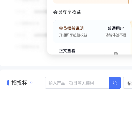
会员尊享权益
招投标
招
0