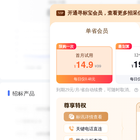
开通寻标宝会员，查看更多招采
VIP
单省会员
限购一次
最划算
1
首月试用
1
14.9
¥39
¥
¥
每日仅0.48元
每日仅
到期29元/月/省自动续费，可随时取消。
招标产品
标讯详情查看
关键电话直连