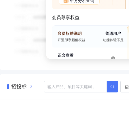
甲方分析查询
会员尊享权益
招投标
招
0