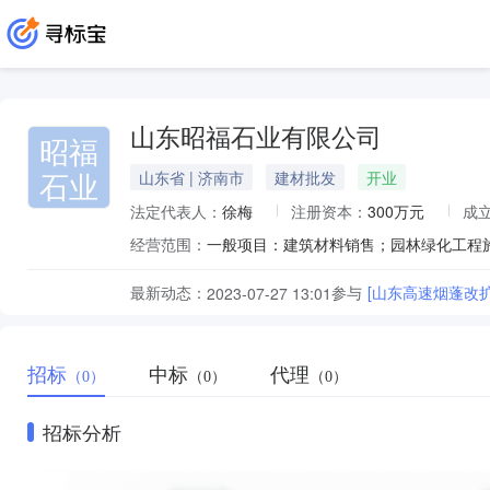
山东昭福石业有限公司
昭福
石业
山东省 | 济南市
建材批发
开业
法定代表人：
徐梅
注册资本：
300万元
成
经营范围：
最新动态：
参与
[山东高速烟蓬改
2023-07-27 13:01
招标
中标
代理
（0）
（0）
（0）
招标分析