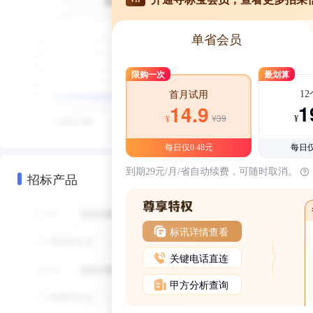
单省会员
限购一次
最划算
1
首月试用
1
14.9
¥39
¥
¥
每日仅0.48元
每日仅
到期29元/月/省自动续费，可随时取消。
招标产品
标讯详情查看
关键电话直连
甲方分析查询