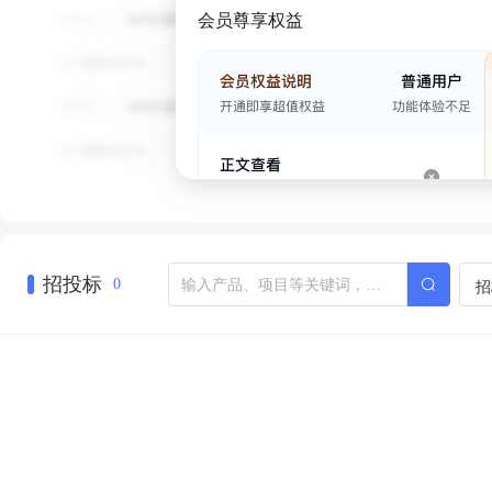
会员尊享权益
招投标
招
0