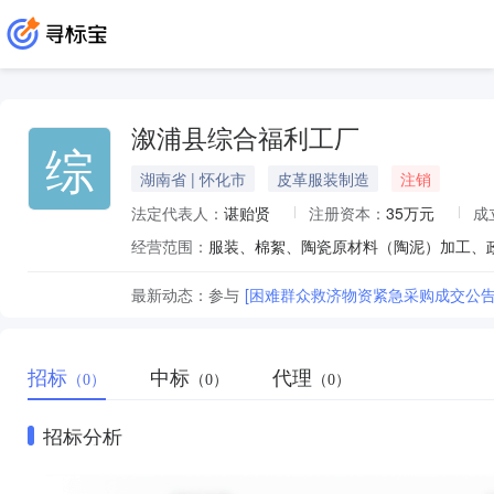
溆浦县综合福利工厂
综
湖南省 | 怀化市
皮革服装制造
注销
法定代表人：
谌贻贤
注册资本：
35万元
成
经营范围：
最新动态：
参与
[困难群众救济物资紧急采购成交公告
招标
中标
代理
（0）
（0）
（0）
招标分析