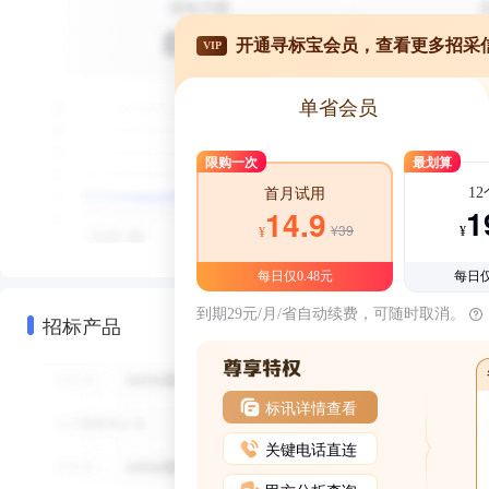
开通寻标宝会员，查看更多招采
VIP
单省会员
限购一次
最划算
1
首月试用
1
14.9
¥39
¥
¥
每日仅0.48元
每日仅
到期29元/月/省自动续费，可随时取消。
招标产品
标讯详情查看
关键电话直连