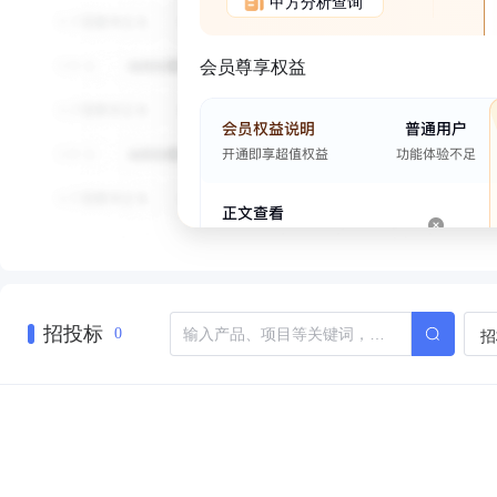
甲方分析查询
会员尊享权益
招投标
招
0