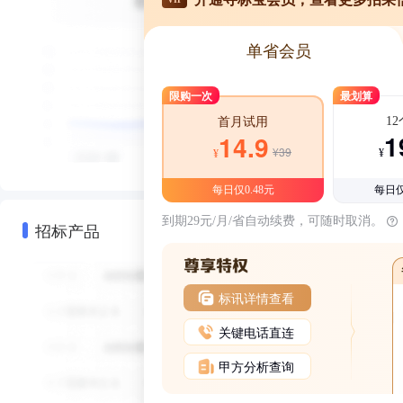
单省会员
限购一次
最划算
1
首月试用
1
14.9
¥39
¥
¥
每日仅0.48元
每日仅
到期29元/月/省自动续费，可随时取消。
招标产品
标讯详情查看
关键电话直连
甲方分析查询