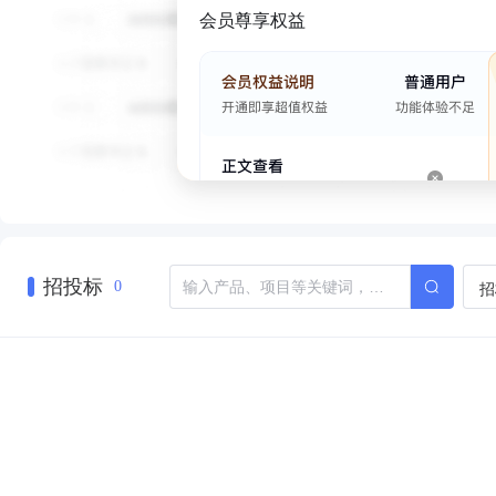
会员尊享权益
招投标
招
0