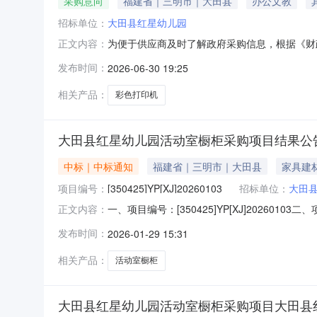
采购意向
福建省｜三明市｜大田县
办公文教
招标单位：
大田县红星幼儿园
为便于供应商及时了解政府采购信息，根据《财政
正文内容：
向公开如下：序号采购项目名称采购需求概况预算
发布时间：
2026-06-30 19:25
的要求：喷墨/A4彩色打印机0.1850002
2026年06
相关产品：
彩色打印机
大田县红星幼儿园活动室橱柜采购项目结果公
中标｜中标通知
福建省｜三明市｜大田县
家具建
项目编号：
[350425]YP[XJ]20260103
招标单位：
大田
一、项目编号：[350425]YP[XJ]20
正文内容：
装修服务部福建省三明市大田县均溪镇富山新村二路2
发布时间：
2026-01-29 15:31
定制1批125597.40125597.40五
相关产品：
活动室橱柜
大田县红星幼儿园活动室橱柜采购项目大田县