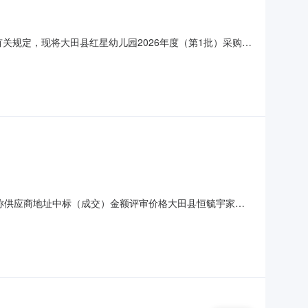
关规定，现将大田县红星幼儿园2026年度（第1批）采购意
购数量：1台主要功能或目标：喷墨/A4彩色打印机需满足
采购项目情况以相关采购公告和采购文件为准。大田县红星幼儿园
应商名称供应商地址中标（成交）金额评审价格大田县恒毓宇家居
品牌规格型号数量单位单价(元)金额(元)1其他柜类江苏好太太
标准及金额：代理服务费收费标准：1、代理