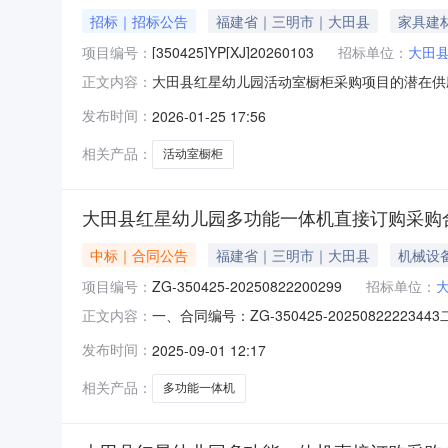
招标｜招标公告
福建省｜三明市｜大田县
家具建
项目编号：
[350425]YP[XJ]20260103
招标单位：
大田
大田县红星幼儿园活动室橱柜采购项目的潜在供应商
正文内容：
件。一、项目基本情况项目编号：[350425]YP
发布时间：
2026-01-25 17:56
价：142578.10元询价保证金：2800.
相关产品：
活动室橱柜
大田县红星幼儿园多功能一体机直接订购采购
中标｜合同公告
福建省｜三明市｜大田县
机械设
项目编号：
ZG-350425-20250822200299
招标单位：
一、合同编号：ZG-350425-202508222
正文内容：
县红星幼儿园采购订单五、合同主体采购人（甲方
发布时间：
2025-09-01 12:17
启航电脑科技有限公司地址：福建省三明市三元区
相关产品：
多功能一体机