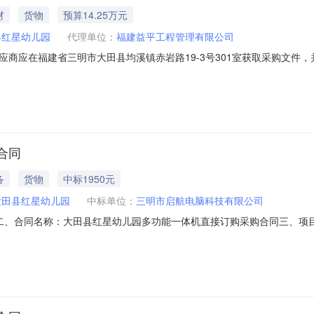
材
货物
预算14.25万元
县红星幼儿园
代理单位：
福建益平工程管理有限公司
应在福建省三明市大田县均溪镇赤岩路19-3号301室获取采购文件，并于
[XJ]20260103项目名称：大田县红星幼儿园活动室橱柜采购项目采购方式
00元采购需求：（包括但不限于标的的名称、数量、简要技术需求或服务要求
合同
备
货物
中标1950元
大田县红星幼儿园
中标单位：
三明市启航电脑科技有限公司
23443二、合同名称：大田县红星幼儿园多功能一体机直接订购采购合同三、项目编号：
）：大田县红星幼儿园地址：福建省三明市大田县大田县均溪镇雪山南路26号
乾龙新村17幢十层2号联系方式：13328901208六、合同主要信息