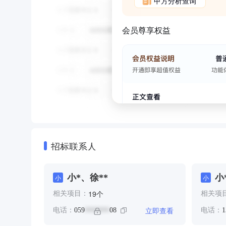
甲方分析查询
会员尊享权益
招标联系人
小*、徐**
小
小
小
个
19
相关项目：
相关项
立即查看
电话：
059
08
电话：
1
*******