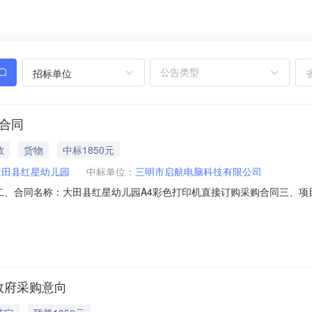
招标单位
合同
教
货物
中标1850元
大田县红星幼儿园
中标单位：
三明市启航电脑科技有限公司
53860二、合同名称：大田县红星幼儿园A4彩色打印机直接订购采购合同三、项目编号
方）：大田县红星幼儿园地址：福建省三明市大田县大田县均溪镇雪山南路2
区乾龙新村17幢十层2号联系方式：13328901208六、合同主要信
月政府采购意向