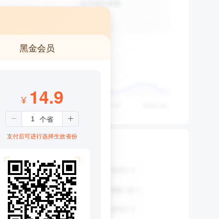
黑金会员
14.9
¥
支付后可进行选择生效省份