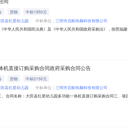
合同
备
货物
中标1950元
大田县红星幼儿园
中标单位：
三明市启航电脑科技有限公司
《中华人民共和国民法典》及《中华人民共和国政府采购法》，按照福建
（采购人）：大田县红星幼儿园乙方（供应商）：三明市启航电脑科技有限公司根
[2025]00084），并通过网上超市以直接订购方式采购乙方提供的货物，现
体机直接订购采购合同政府采购合同公告
备
货物
中标2150元
大田县红星幼儿园
中标单位：
三明市启航电脑科技有限公司
01798二、合同名称：大田县红星幼儿园多功能一体机直接订购采购合同三、项目编号：
：大田县红星幼儿园地址：福建省三明市大田县大田县均溪镇雪山南路26号联系
17幢十层2号联系方式：13328901208六、合同主要信息主要标的：