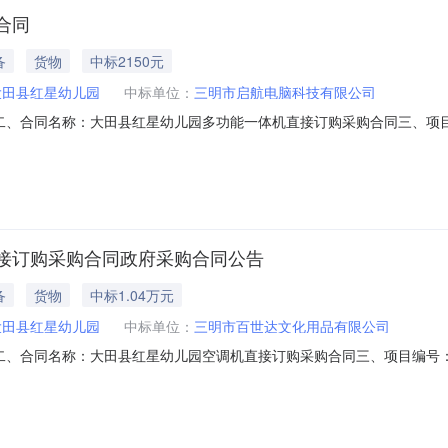
合同
备
货物
中标2150元
大田县红星幼儿园
中标单位：
三明市启航电脑科技有限公司
01798二、合同名称：大田县红星幼儿园多功能一体机直接订购采购合同三、项目编号：
）：大田县红星幼儿园地址：福建省三明市大田县大田县均溪镇雪山南路26号
乾龙新村17幢十层2号联系方式：13328901208六、合同主要信息
接订购采购合同政府采购合同公告
备
货物
中标1.04万元
大田县红星幼儿园
中标单位：
三明市百世达文化用品有限公司
99609二、合同名称：大田县红星幼儿园空调机直接订购采购合同三、项目编号：ZG-
县红星幼儿园地址：福建省三明市大田县大田县均溪镇雪山南路26号联系方式：
13860555572六、合同主要信息主要标的：序号名称数量(单位)单价(元