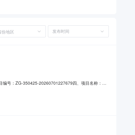
省份地区
：ZG-350425-20260701227679四、项目名称：大
6号联系方式：13859145656供应商（乙方）：三明
息主要标的名称：彩色打印机规格型号（或