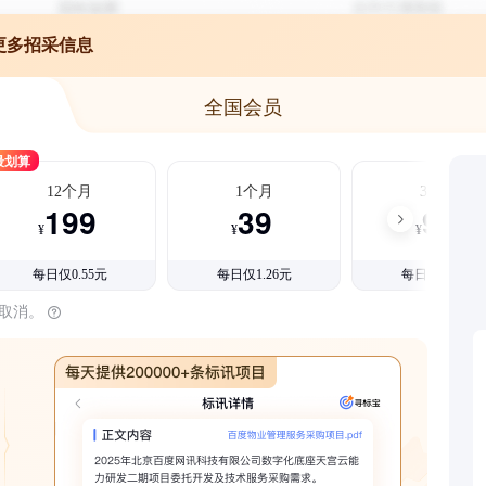
更多招采信息
全国会员
最划算
12个月
1个月
3个月
199
39
99
¥
¥
¥
每日仅0.55元
每日仅1.26元
每日仅1.08元
时取消。