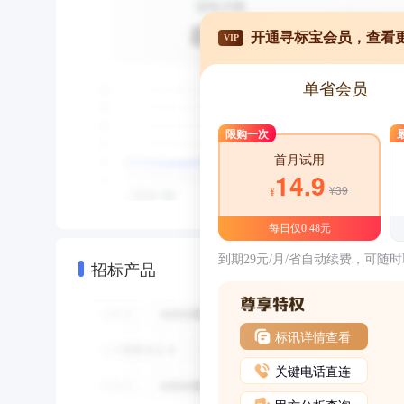
开通寻标宝会员，查看
VIP
单省会员
限购一次
首月试用
14.9
¥39
¥
每日仅0.48元
到期29元/月/省自动续费，可随
招标产品
标讯详情查看
关键电话直连