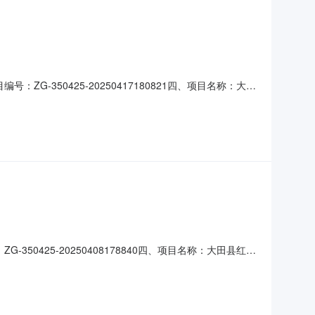
ZG-350425-20250417180821四、项目名称：大田
联系方式：0598-7335908供应商（乙方）：三明市
主要标的名称：多功能一体机规格型号（
350425-20250408178840四、项目名称：大田县红星
0598-7335908供应商(乙方)：三明市百世达文化用
)总价(元)规格型号