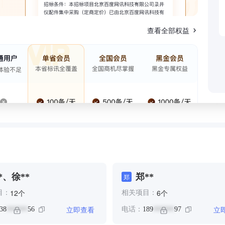
查看全部权益
*、徐**
郑**
郑
个
个
12
6
目：
相关项目：
立即查看
立
38
56
电话：
189
97
******
******