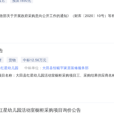
其它
预算1850元
部关于开展政府采购意向公开工作的通知》（财库〔2020〕10号）等有
金额(万元)预计采购时间备注1彩色打印机采购采购内容：彩色打印机采
026年07月无本次公开的采购意向是本单位政府采购工作的初步安排，具体
告
材
货物
中标12.56万元
县红星幼儿园
中标单位：
大田县恒毓宇家居装修服务部
260103二、项目名称：大田县红星幼儿园活动室橱柜采购项目三、采购结果供
巷9号125597.40元125597.40元四、主要标的信息序号标的名称
、评审专家名单：采购人代表：汪小华评审专家：刘珍超、章兴斌六、代理服务收费
红星幼儿园活动室橱柜采购项目询价公告