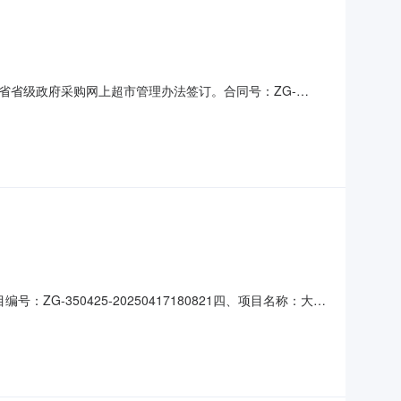
省省级政府采购网上超市管理办法签订。合同号：ZG-
据甲方通过福建省政府采购网上公开系统申报的政府采购计划（计
依照网上超市管理办法及订单的内容，双方达成如下协议：1、订单货
ZG-350425-20250417180821四、项目名称：大田
方式：0598-7335908供应商(乙方)：三明市启航电
序号名称数量(单位)单价(