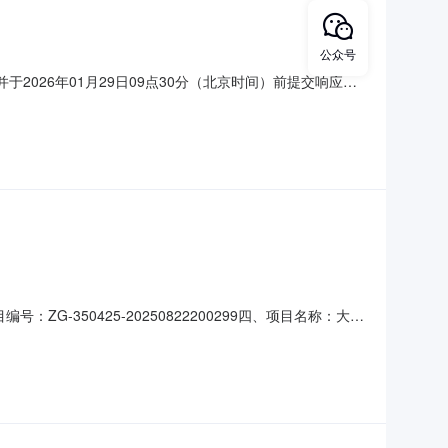
公众号
2026年01月29日09点30分（北京时间）前提交响应文
：询价采购包1采购包预算金额：142578.10元采购包最高限
等）序号标的名称数量标的金额（元）计量单位
ZG-350425-20250822200299四、项目名称：大田
联系方式：0598-7335908供应商（乙方）：三明市
主要标的名称：多功能一体机规格型号（