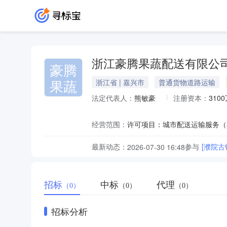
浙江豪腾果蔬配送有限公
豪腾
果蔬
浙江省 | 嘉兴市
普通货物道路运输
法定代表人：
熊敏豪
注册资本：
310
经营范围：
最新动态：
参与
[濮院
2026-07-30 16:48
招标
中标
代理
（0）
（0）
（0）
招标分析