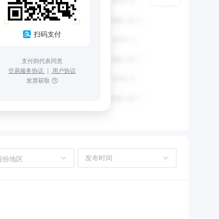
扫码支付
支付则代表同意
交易服务协议
｜
用户协议
发票获取
省份地区