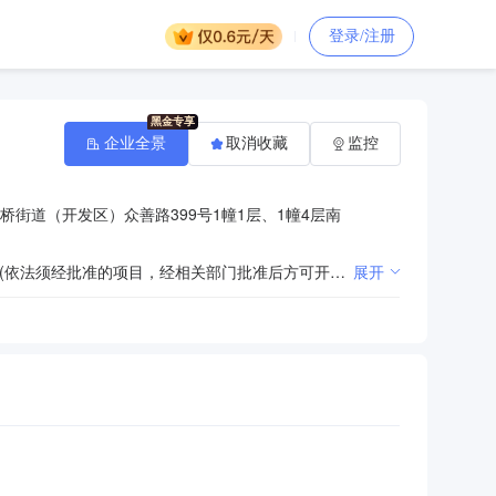
登录/注册
企业全景
取消收藏
监控
桥街道（开发区）众善路399号1幢1层、1幢4层南
许可项目：城市配送运输服务（不含危险货物）；食品销售；道路货物运输（不含危险货物）；餐饮服务(依法须经批准的项目，经相关部门批准后方可开展经营活动，具体经营项目以审批结果为准)。一般项目：餐饮管理；新鲜水果批发；新鲜水果零售；新鲜蔬菜批发；新鲜蔬菜零售；厨具卫具及日用杂品批发；厨具卫具及日用杂品零售；单位后勤管理服务；畜禽收购；水产品收购；初级农产品收购；食用农产品批发；食用农产品零售；食品添加剂销售(除依法须经批准的项目外，凭营业执照依法自主开展经营活动)。
展开