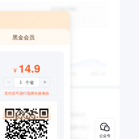
黑金会员
14.9
¥
支付后可进行选择生效省份
公众号