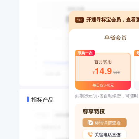
开通寻标宝会员，查看
VIP
单省会员
限购一次
首月试用
14.9
¥39
¥
每日仅0.48元
到期29元/月/省自动续费，可随
招标产品
标讯详情查看
关键电话直连