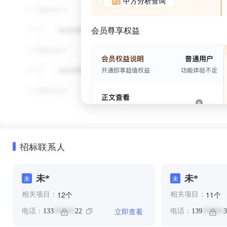
甲方分析查询
会员尊享权益
招标联系人
未*
未*
未
未
个
个
12
11
相关项目：
相关项目：
立即查看
电话：
133
22
电话：
139
3
******
******