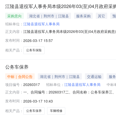
江陵县退役军人事务局本级2026年03(至)04月政府采
采购意向
湖北省｜荆州市｜江陵县
服务采购
其它
预
招标单位：
江陵县退役军人事务局
江陵县退役军人事务局本级2026年03(至)04月政府
正文内容：
有关规定，现将江陵县退役军人事务局本级2026年03(
发布时间：
2026-03-17 15:57
险采购内容:公务车保险采购数量:1项主要功能或目标:公务
况以相
相关产品：
公务车保险
公务车保养
中标｜合同公告
湖北省｜荆州市｜江陵县
交通运输
服务
项目编号：
20260317
招标单位：
江陵县退役军人事务局
中标
一、合同编号：20260317二、合同名称：公务车保养
正文内容：
人事务局联系方式：13908611899供应商（乙方）：荆
发布时间：
2026-03-17 10:43
620规格型号（或服务要求）：详见合同文本主要标的数量：1
相关产品：
公务车保养
车辆维修