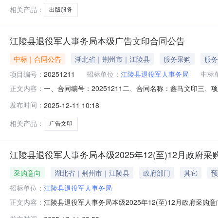
相关产品：
出版服务
江陵县退役军人事务局本级广告文印合同公告
中标｜合同公告
湖北省｜荆州市｜江陵县
服务采购
服务
项目编号：
20251211
招标单位：
江陵县退役军人事务局
中标
一、合同编号：20251211二、合同名称：鑫马文印三、
正文内容：
3、联系方式：158265002704、供应商（乙方）：江
发布时间：
2025-12-11 10:18
广告文印2、规格型号（或服务要求）：详见合同文本3、主要
相关产品：
广告文印
江陵县退役军人事务局本级2025年12(至)12月政府采
采购意向
湖北省｜荆州市｜江陵县
政府部门
其它
预
招标单位：
江陵县退役军人事务局
江陵县退役军人事务局本级2025年12(至)12月政府
正文内容：
有关规定，现将江陵县退役军人事务局本级2025年12(