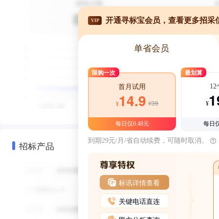
开通寻标宝会员，查看更多招采
VIP
单省会员
限购一次
最划算
1
首月试用
1
14.9
¥39
¥
¥
每日仅0.48元
每日仅
到期29元/月/省自动续费，可随时取消。
招标产品
标讯详情查看
关键电话直连