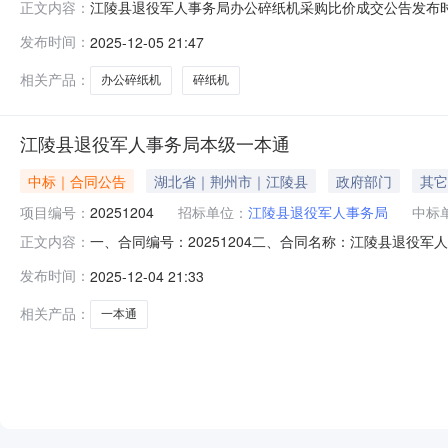
江陵县退役军人事务局办公碎纸机采购比价成交公告发布时间202
正文内容：
明细编号：421024-2025-04429-001项目预算金
发布时间：
2025-12-05 21:47
采购联系电话：13972300930成交供应商名称：荆
相关产品：
办公碎纸机
碎纸机
江陵县退役军人事务局本级一本通
中标｜合同公告
湖北省｜荆州市｜江陵县
政府部门
其它
项目编号：
20251204
招标单位：
江陵县退役军人事务局
中标
一、合同编号：20251204二、合同名称：江陵县退役
正文内容：
本级地址：退役军人事务局联系方式：13317185656
发布时间：
2025-12-04 21:33
要标的名称：一本通规格型号（或服务要求）：详见合同文本主
相关产品：
一本通