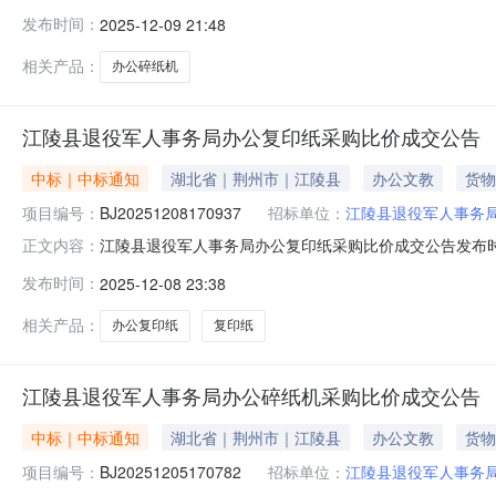
役军人事务局本级2、地址：江陵县郝穴镇江陵大道37号3、
发布时间：
2025-12-09 21:48
式：13098316168六、合同主要信息1、主要标的名
相关产品：
办公碎纸机
江陵县退役军人事务局办公复印纸采购比价成交公告
中标｜中标通知
湖北省｜荆州市｜江陵县
办公文教
货物
项目编号：
BJ20251208170937
招标单位：
江陵县退役军人事务
江陵县退役军人事务局办公复印纸采购比价成交公告发布时间202
正文内容：
明细编号：421024-2025-04480-001项目预算金
发布时间：
2025-12-08 23:38
采购联系电话：13972300930成交供应商名称：荆
相关产品：
办公复印纸
复印纸
江陵县退役军人事务局办公碎纸机采购比价成交公告
中标｜中标通知
湖北省｜荆州市｜江陵县
办公文教
货物
项目编号：
BJ20251205170782
招标单位：
江陵县退役军人事务