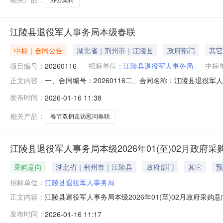
江陵县退役军人事务局本级春联
中标｜合同公告
湖北省｜荆州市｜江陵县
政府部门
其它
项目编号：
20260116
招标单位：
江陵县退役军人事务局
中标
一、合同编号：20260116二、合同名称：江陵县退役军
正文内容：
局本级地址：江陵大道37号联系方式：1390861189
发布时间：
2026-01-16 11:38
称：春联规格型号（或服务要求）：详见合同文本主要标的数量
相关产品：
春节双拥走访慰问春联
江陵县退役军人事务局本级2026年01(至)02月政府采
采购意向
湖北省｜荆州市｜江陵县
政府部门
其它
预
招标单位：
江陵县退役军人事务局
江陵县退役军人事务局本级2026年01(至)02月政府
正文内容：
有关规定，现将江陵县退役军人事务局本级2026年01(
发布时间：
2026-01-16 11:17
采购内容:出版服务采购数量:10000项主要功能或目标: