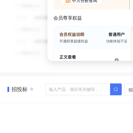
甲方分析查询
会员尊享权益
招投标
招
0