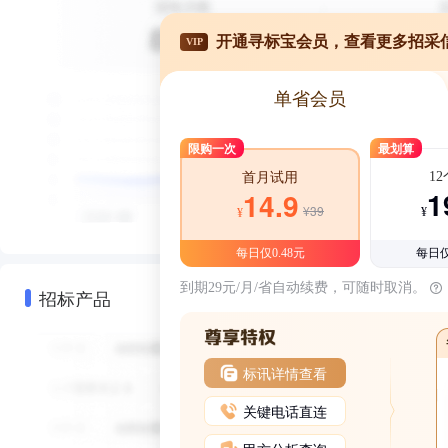
开通寻标宝会员，查看更多招采
VIP
单省会员
限购一次
最划算
1
首月试用
1
14.9
¥39
¥
¥
每日仅0.48元
每日仅
到期29元/月/省自动续费，可随时取消。
招标产品
标讯详情查看
关键电话直连