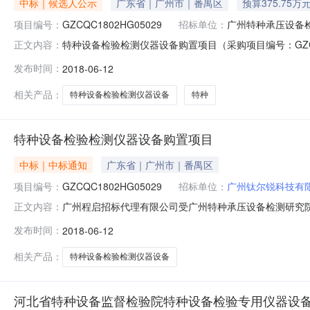
中标｜候选人公示
广东省｜广州市｜番禺区
预算375.75万
项目编号：
GZCQC1802HG05029
招标单位：
广州特种承压设备
特种设备检验检测仪器设备购置项目（采购项目编号：GZC
正文内容：
编号：GZCQC1802HG05029）的中标结果公告品目采
发布时间：
2018-06-12
标日期2018年05月18日评审专家名单迟天俊、王恋、李
相关产品：
特种设备检验检测仪器设备
特种
特种设备检验检测仪器设备购置项目
中标｜中标通知
广东省｜广州市｜番禺区
项目编号：
GZCQC1802HG05029
招标单位：
广州钛尔锐科技有
广州程启招标代理有限公司受广州特种承压设备检测研究院的
正文内容：
测仪器设备购置项目,特种设备检验检测仪器设备购置项目,
发布时间：
2018-06-12
201805-100511-0011,440100-201805-100511-0009,44
相关产品：
特种设备检验检测仪器设备
河北省特种设备监督检验院特种设备检验专用仪器设