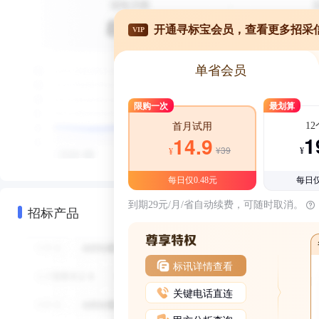
开通寻标宝会员，查看更多招采
VIP
单省会员
限购一次
最划算
1
首月试用
1
14.9
¥39
¥
¥
每日仅0.48元
每日仅
到期29元/月/省自动续费，可随时取消。
招标产品
标讯详情查看
关键电话直连