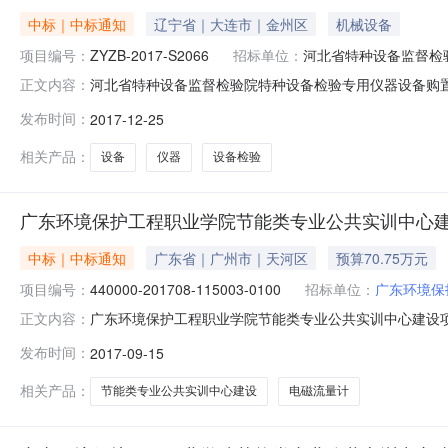
中标｜中标通知
辽宁省｜大连市｜金州区
机械设备
项目编号：
ZYZB-2017-S2066
招标单位：
河北省特种设备监督检
河北省特种设备监督检验院特种设备检验专用仪器设备购置
正文内容：
置项目采购项目标书编号：ZYZB-2017-S2066
发布时间：
2017-12-25
宁宁电话：18032188323采购代理机构全称：河北
0311-8366
相关产品：
设备
仪器
设备检验
广东环境保护工程职业学院节能类专业公共实训中心
中标｜中标通知
广东省｜广州市｜天河区
预算70.75万元
项目编号：
440000-201708-115003-0100
招标单位：
广东环境保
广东环境保护工程职业学院节能类专业公共实训中心建设
正文内容：
省公告时间2017年09月15日16:52本项目招标公
发布时间：
2017-09-15
公告正文项目联系电话详见公告正文采购单位广东环境保
代理机构地址详见公告正文代理机构联
相关产品：
节能类专业公共实训中心建设
电磁流量计