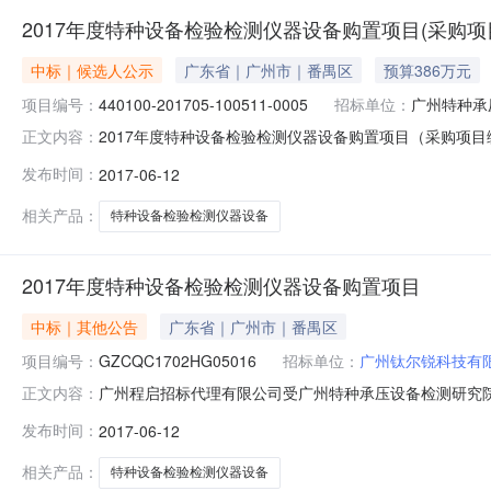
2017年度特种设备检验检测仪器设备购置项目(采购项目编
中标｜候选人公示
广东省｜广州市｜番禺区
预算386万元
项目编号：
440100-201705-100511-0005
招标单位：
广州特种承
2017年度特种设备检验检测仪器设备购置项目（采购项目
正文内容：
承压设备检测研究院行政区域广州市公告时间2017年06
发布时间：
2017-06-12
系人及联系方式：项目联系人详见公告正文项目联系电话
称广州程启招标代理有
相关产品：
特种设备检验检测仪器设备
2017年度特种设备检验检测仪器设备购置项目
中标｜其他公告
广东省｜广州市｜番禺区
项目编号：
GZCQC1702HG05016
招标单位：
广州钛尔锐科技有
广州程启招标代理有限公司受广州特种承压设备检测研究院的委托，
正文内容：
开招标进行采购。现就本次采购的中标（成交）结果公告如下：一
发布时间：
2017-06-12
目三、采购项目预算金额（元）：3,860,000四、采
相关产品：
特种设备检验检测仪器设备