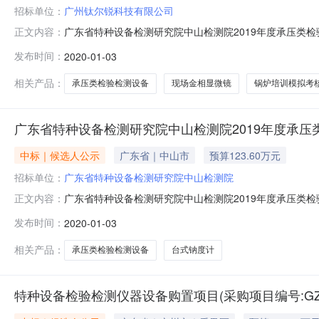
招标单位：
广州钛尔锐科技有限公司
广东省特种设备检测研究院中山检测院2019年度承压类
正文内容：
2019年12月10日就广东省特种设备检测研究院中山检测院20
发布时间：
2020-01-03
标（成交）结果公告如下：一、采购项目编号：440000-20
相关产品：
承压类检验检测设备
现场金相显微镜
锅炉培训模拟考
广东省特种设备检测研究院中山检测院2019年度承压
中标｜候选人公示
广东省｜中山市
预算123.60万元
招标单位：
广东省特种设备检测研究院中山检测院
广东省特种设备检测研究院中山检测院2019年度承压类检验
正文内容：
机构：广州市国际工程咨询公司招标地区：招标产品：马弗炉,
发布时间：
2020-01-03
仪表;X射线仪器;其他通用分析仪器;储运设备;公告信息
相关产品：
承压类检验检测设备
台式钠度计
特种设备检验检测仪器设备购置项目(采购项目编号:GZCQ