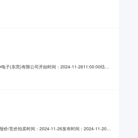
标的描述：不锈钢板经冲压成型、铣切、线割、钻孔等工艺，产生的边
：9.500
东莞)有限公司开始时间：2024-11-2611:00:00结束
4.9607元/千克标的描述：注塑机成型过程中塑胶料产生的废料，
边角料申报数量：13
卖时间：2024-11-26发布时间：2024-11-20不
-2511:30:00竞价开始时间2024-11-2615:00:00竞价