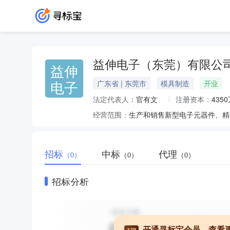
益伸电子（东莞）有限公
益伸
电子
广东省 | 东莞市
模具制造
开业
法定代表人：
官有文
注册资本：
435
经营范围：
招标
中标
代理
（0）
（0）
（0）
招标分析
开通寻标宝会员，查看
VIP