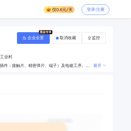
登录/注册
企业全景
取消收藏
监控
工业村
生产和销售新型电子元器件、精冲模、精密型腔模、模具标准件、电器五金件、新型仪表元器件（仪用接插件：接触片、精密弹片、端子）及电镀工序。产品内外销比例按批文执行。（涉及许可证的项目，须领证后才能经营）（依法须经批准的项目，经相关部门批准后方可开展经营活动）〓
展开