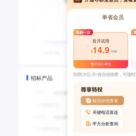
单省会员
限购一次
首月试用
14.9
¥39
¥
每日仅0.48元
到期29元/月/省自动续费，可随
招标产品
标讯详情查看
关键电话直连
甲方分析查询