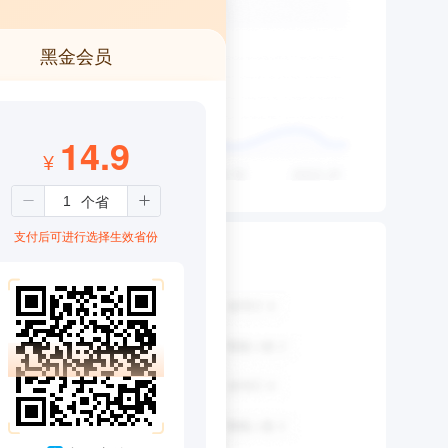
黑金会员
14.9
¥
支付后可进行选择生效省份