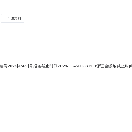
0119436转让方名称益伸电子(东莞)有限公司所在地广东省东莞市市辖区横沥
能力3.定约后,需按转让方要求安排人力\车辆\工具并及时对货物进行打包
PPE边角料
569]号报名截止时间2024-11-2416:30:00保证金缴纳截止时间2024-1
名称益伸电子(东莞)有限公司所在地广东省东莞市市辖区横沥镇受让方资格条件1
,需按转让方要求安排人力\车辆\工具并及时对货物进行打包\清运4.看样