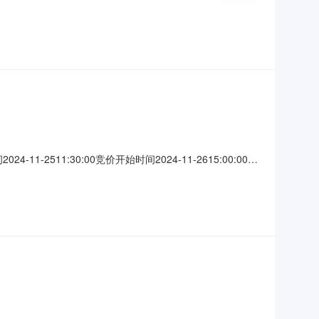
镇受让方资格条件1.意向受让方具有标的物的回收资质及相应的生产
\清
1-2511:30:00竞价开始时间2024-11-2615:00:00竞
.意向受让方具有标的物的回收资质及相应的生产加工类型2.具
携带营