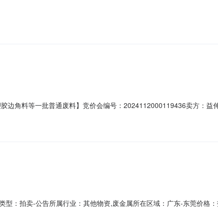
0元标的：不锈钢板边角料申报数量：37.37千克成交价：9.5000元/千克
接受挑选，必须全部出清标的：不锈钢板边角料申报数量：157.03千克成交价
料等一批普通废料】竞价会编号：2024112000119436卖方：益伸电子(
成交价：10760.06元标的：PPE塑胶边角料申报数量：134.69千克成交价：
为PPE，袋装，混合废料，不接受挑选，必须全部出清。标的：尼龙塑胶
拍卖-公告所属行业：其他物资,废金属所在区域：广东-东莞价格：报价/竞价拍
69]号报名截止时间2024-11-2416:30:00保证金缴纳截止时间2024-11