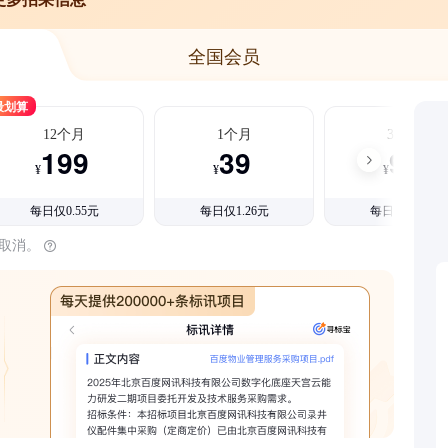
全国会员
最划算
12个月
1个月
3个月
199
39
99
¥
¥
¥
每日仅0.55元
每日仅1.26元
每日仅1.08元
时取消。