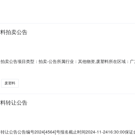
益伸电子(东莞)有限公司所在地广东省东莞市市辖区横沥镇受让方资格条件1
废料拍卖公告
拍卖公告项目类型：拍卖-公告所属行业：其他物资,废塑料所在区域：广东-东
批普通废料转让公告公告编号2024[4564]号报名截止时间2024-11-2416:3
112000119436转让方名称益伸电子(东莞)有限公司所在地广东省东
废塑料
废料转让公告
告编号2024[4564]号报名截止时间2024-11-2416:30:00保证金缴纳