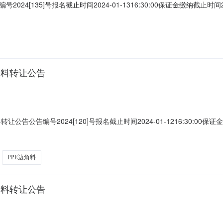
35]号报名截止时间2024-01-1316:30:00保证金缴纳截止时间2024-01
名称益伸电子(东莞)有限公司所在地广东省东莞市市辖区横沥镇受让方资格条件1
,需按转让方要求安排人力\车辆\工具并及时对货物进行打包\清运4.看
废料转让公告
告编号2024[120]号报名截止时间2024-01-1216:30:00保证金缴纳截
0114896转让方名称益伸电子(东莞)有限公司所在地广东省东莞市市辖区横沥
能力3.定约后,需按转让方要求安排人力\车辆\工具并及时对货物进行打包
PPE边角料
废料转让公告