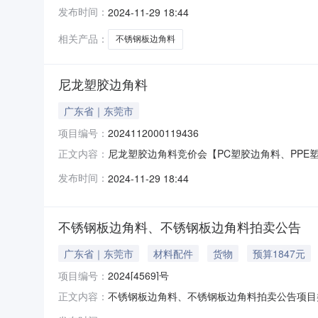
2615:11:01结果:成交成交价：1846.8
发布时间：
2024-11-29 18:44
角料，主要成份是铁，SUS300系列，袋装，不
相关产品：
不锈钢板边角料
尼龙塑胶边角料
广东省｜东莞市
项目编号：
2024112000119436
尼龙塑胶边角料竞价会【PC塑胶边角料、PPE塑胶边角
正文内容：
时间：2024-11-2611:24:46结果:成交
发布时间：
2024-11-29 18:44
形状：不规则，状态：经废碎，白色，主要成分
不锈钢板边角料、不锈钢板边角料拍卖公告
广东省｜东莞市
材料配件
货物
预算1847元
项目编号：
2024[4569]号
不锈钢板边角料、不锈钢板边角料拍卖公告项目类型：
正文内容：
锈钢板边角料、不锈钢板边角料转让公告公告编号2024[45