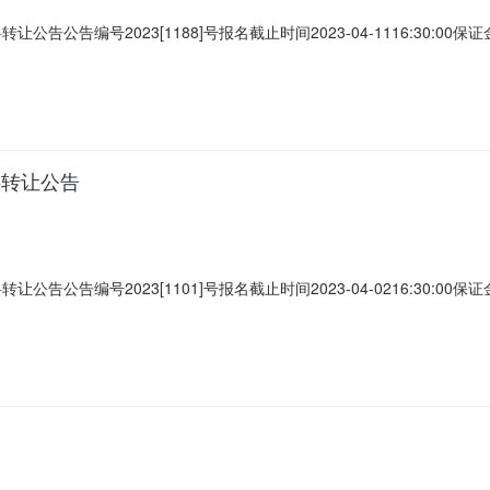
告编号2023[1188]号报名截止时间2023-04-1116:30:00保证金缴纳
0110858转让方名称益伸电子(东莞)有限公司所在地广东省东莞市市辖区横沥
能力3.定约后,需按转让方要求安排人力\车辆\工具并及时对货物进行打包
料转让公告
告编号2023[1101]号报名截止时间2023-04-0216:30:00保证金缴纳
0110748转让方名称益伸电子(东莞)有限公司所在地广东省东莞市市辖区横沥
能力3.定约后,需按转让方要求安排人力\车辆\工具并及时对货物进行打包