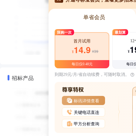
单省会员
限购一次
最划算
1
首月试用
1
14.9
¥39
¥
¥
每日仅0.48元
每日仅
到期29元/月/省自动续费，可随时取消。
招标产品
标讯详情查看
关键电话直连
甲方分析查询