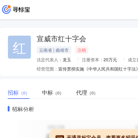
宣威市红十字会
红
云南省 | 曲靖市
注销
法定代表人：
龙玉
注册资本：
20万元
成立
经营范围：
招标
中标
代理
（0）
（0）
（0）
招标分析
开通寻标宝会员，查看更多招采
VIP