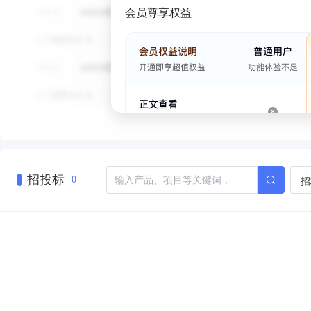
会员尊享权益
招投标
招
0