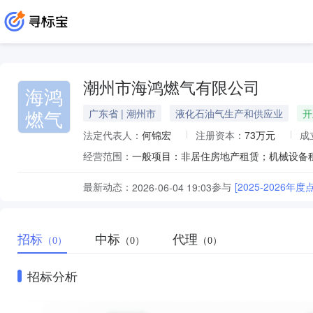
潮州市海鸿燃气有限公司
海鸿
燃气
广东省 | 潮州市
液化石油气生产和供应业
开
法定代表人：
何锦宏
注册资本：
73万元
成
经营范围：
最新动态：
参与
[2025-2026
2026-06-04 19:03
招标
中标
代理
（0）
（0）
（0）
招标分析