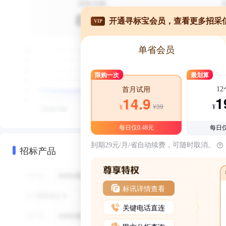
开通寻标宝会员，查看更多招采
VIP
单省会员
限购一次
最划算
1
首月试用
1
14.9
¥39
¥
¥
每日仅0.48元
每日仅
到期29元/月/省自动续费，可随时取消。
招标产品
标讯详情查看
关键电话直连