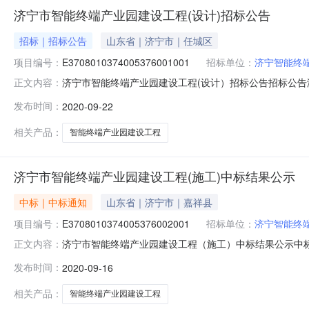
济宁市智能终端产业园建设工程(设计)招标公告
招标｜招标公告
山东省｜济宁市｜任城区
项目编号：
E3708010374005376001001
招标单位：
济宁智能终
济宁市智能终端产业园建设工程(设计）招标公告招标公
正文内容：
一、项目基本信息1、招标项目编号：E37080103740
发布时间：
2020-09-22
业园建设工程(设计），海川路以东，开源路以南，济邹路
括修建性详细规
相关产品：
智能终端产业园建设工程
济宁市智能终端产业园建设工程(施工)中标结果公示
中标｜中标通知
山东省｜济宁市｜嘉祥县
项目编号：
E3708010374005376002001
招标单位：
济宁智能终
济宁市智能终端产业园建设工程（施工）中标结果公示中标结果
正文内容：
园建设工程（施工）招标范围本项目为济宁市智能终端产
发布时间：
2020-09-16
容详见图纸及工程量清单。建设地点海川路以东，开源路
439614877.77元大写:肆亿
相关产品：
智能终端产业园建设工程