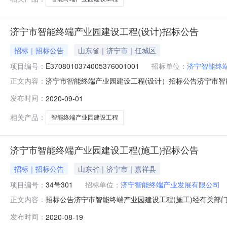
济宁市智能终端产业园建设工程(设计)招标公告
招标｜招标公告
山东省｜济宁市｜任城区
项目编号：
E3708010374005376001001
招标单位：
济宁智能终
济宁市智能终端产业园建设工程(设计）招标公告济宁市智
正文内容：
标，择优选定设计单位，有关事宜公告如下：一、项目基本信息1
发布时间：
2020-09-01
划分：一个标段4、项目概况：济宁市智能终端产业园建设
内容详见招标文
相关产品：
智能终端产业园建设工程
济宁市智能终端产业园建设工程(施工)招标公告
招标｜招标公告
山东省｜济宁市｜嘉祥县
项目编号：
34号301
招标单位：
济宁智能终端产业发展有限公司
招标公告济宁市智能终端产业园建设工程(施工)经有关部
正文内容：
E37080103740053760020012、工程名称
发布时间：
2020-08-19
海川路以东，开源路以南，济邹路以北，德源路以西，规