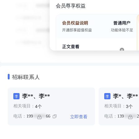
会员尊享权益
招标联系人
李**、李**
李*、李**
李
李
个
个
4
3
相关项目：
相关项目：
立即查看
电话：
199
66
电话：
139
2
******
******