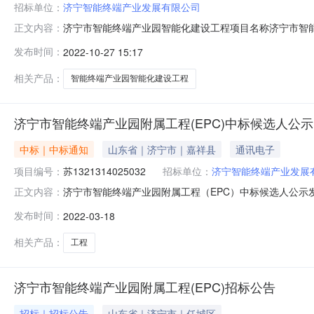
招标单位：
济宁智能终端产业发展有限公司
济宁市智能终端产业园智能化建设工程项目名称济宁市智能终
正文内容：
况本项目为济宁市智能终端产业园智能化建设工程。招标
发布时间：
2022-10-27 15:17
控、周界报警、紧急报警、人员通道管理、车辆管理、信息
年10月27日重要提示：本次公
相关产品：
智能终端产业园智能化建设工程
济宁市智能终端产业园附属工程(EPC)中标候选人公示
中标｜中标通知
山东省｜济宁市｜嘉祥县
通讯电子
项目编号：
苏1321314025032
招标单位：
济宁智能终端产业发展
济宁市智能终端产业园附属工程（EPC）中标候选人公示发布
正文内容：
（EPC）定标候选人公示招标项目名称济宁市智能终端产业园附属工程
发布时间：
2022-03-18
济宁智能终端产业发展有限公司、中海建筑有限公司招标
相关产品：
工程
济宁市智能终端产业园附属工程(EPC)招标公告
招标｜招标公告
山东省｜济宁市｜任城区