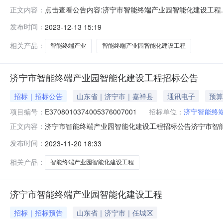
点击查看公告内容:济宁市智能终端产业园智能化建设工程.p
正文内容：
交易服务中心一、否决投标情况汇总表序号，投标人名称，原因，
发布时间：
2023-12-13 15:19
提出异议截止时间提出渠道及答复方式答复期限项目名称
程济宁市
相关产品：
智能终端产业
智能终端产业园智能化建设工程
济宁市智能终端产业园智能化建设工程招标公告
招标｜招标公告
山东省｜济宁市｜嘉祥县
通讯电子
预算
项目编号：
E3708010374005376007001
招标单位：
济宁智能终
济宁市智能终端产业园智能化建设工程招标公告济宁市智能终端产业园
正文内容：
020846招标项目名称济宁市智能终端产业园智能化建
发布时间：
2023-11-20 18:33
化建设工程,主要内容为智能终端产业园区内的智能化建设
业园
相关产品：
智能终端产业园智能化建设工程
济宁市智能终端产业园智能化建设工程
招标｜招标预告
山东省｜济宁市｜任城区