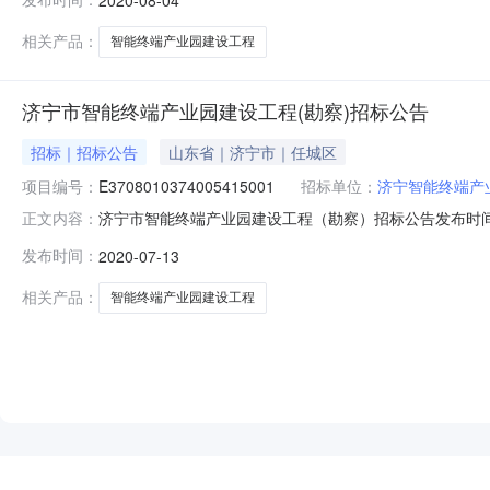
察纲要，进行勘探、取样、试验、监测等勘察作业，编制
相关产品：
智能终端产业园建设工程
济宁市智能终端产业园建设工程(勘察)招标公告
招标｜招标公告
山东省｜济宁市｜任城区
项目编号：
E3708010374005415001
招标单位：
济宁智能终端产
济宁市智能终端产业园建设工程（勘察）招标公告发布时间：202
正文内容：
门批准，现对其进行公开招标，择优选定勘察单位，有关事宜公
发布时间：
2020-07-13
工程(勘察）3、标段划分：一个标段4、项目概况：济宁市
相关产品：
智能终端产业园建设工程
NEW
HOT
5折起