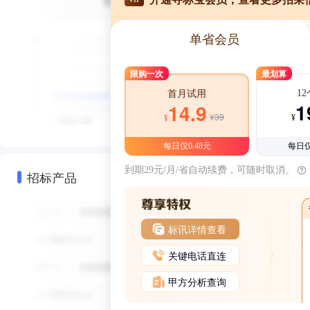
单省会员
限购一次
最划算
1
首月试用
1
14.9
¥39
¥
¥
每日仅0.48元
每日仅
到期29元/月/省自动续费，可随时取消。
招标产品
标讯详情查看
关键电话直连
甲方分析查询