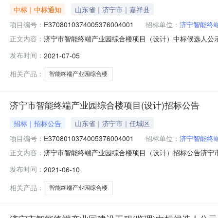
中标｜中标通知
山东省｜济宁市｜嘉祥县
项目编号：
E3708010374005376004001
招标单位：
济宁智能终
济宁市智能终端产业园综合楼项目（设计）中标候选人公
正文内容：
标候选人公示项目编号：E3708010374005376
发布时间：
2021-07-05
设计（含室内外管网、结构、建筑、强弱电、暖通、给排
计、绿色建筑设计、装配式设计
相关产品：
智能终端产业园综合楼
济宁市智能终端产业园综合楼项目(设计)招标公告
招标｜招标公告
山东省｜济宁市｜任城区
项目编号：
E3708010374005376004001
招标单位：
济宁智能终
济宁市智能终端产业园综合楼项目（设计）招标公告济宁
正文内容：
新技术产业开发区行政审批服务局以山东省建设项目备案证
发布时间：
2021-06-10
为济宁智能终端产业发展有限公司。项目已具备招标条件，现对该
市智能终端产业园综合楼项
相关产品：
智能终端产业园综合楼