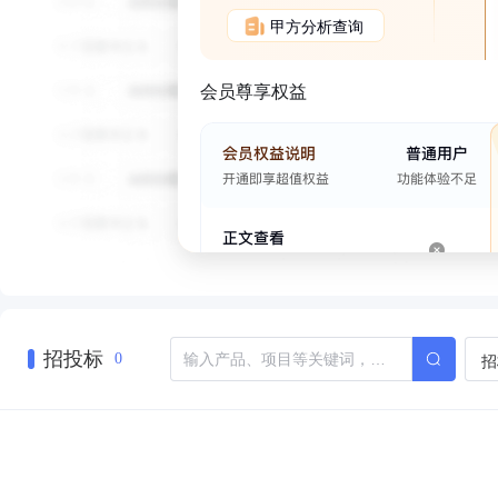
甲方分析查询
会员尊享权益
招投标
招
0