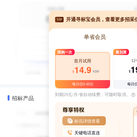
开通寻标宝会员，查看更多招采
VIP
单省会员
限购一次
最划算
1
首月试用
1
14.9
¥39
¥
¥
每日仅0.48元
每日仅
到期29元/月/省自动续费，可随时取消。
招标产品
标讯详情查看
关键电话直连