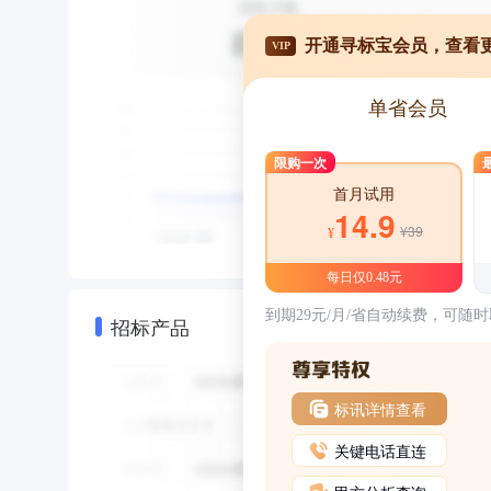
开通寻标宝会员，查看
VIP
单省会员
限购一次
首月试用
14.9
¥39
¥
每日仅0.48元
到期29元/月/省自动续费，可随
招标产品
标讯详情查看
关键电话直连