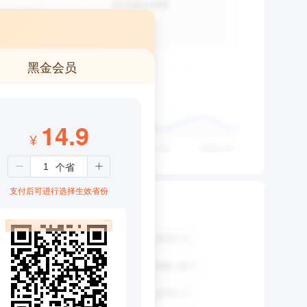
黑金会员
14.9
¥
支付后可进行选择生效省份