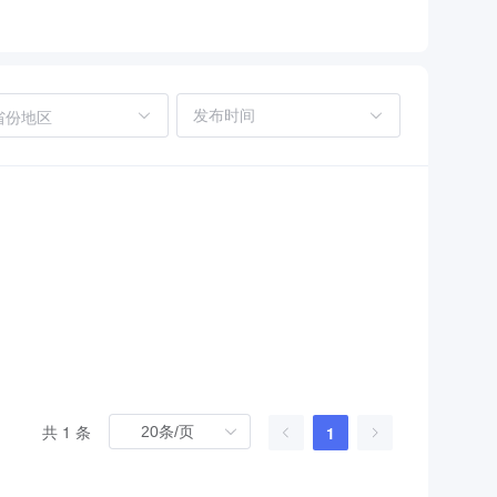
省份地区
共 1 条
1