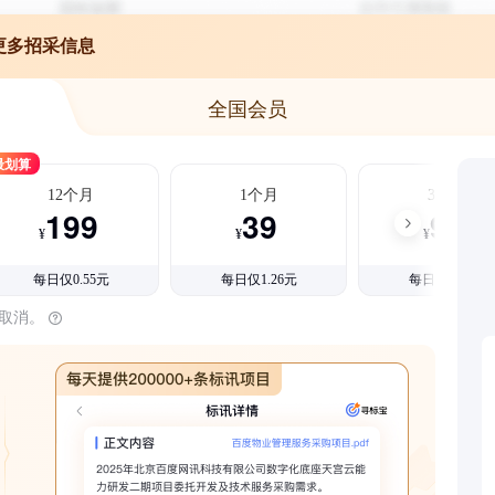
更多招采信息
全国会员
最划算
12个月
1个月
3个月
199
39
99
¥
¥
¥
每日仅0.55元
每日仅1.26元
每日仅1.08元
时取消。