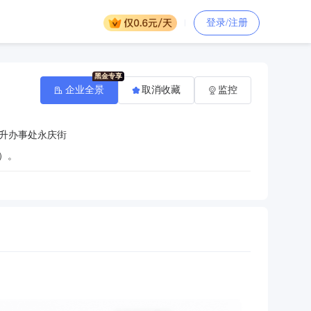
登录/注册
企业全景
取消收藏
监控
升办事处永庆街
）。