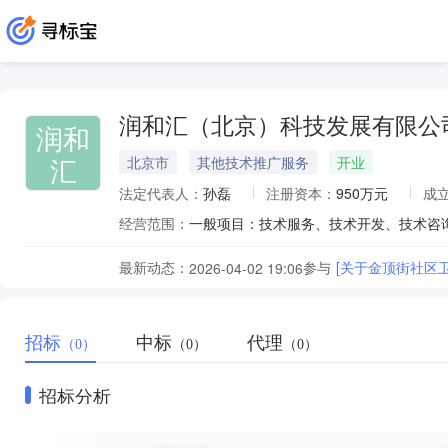
润和汇（北京）科技发展有限公
润和
汇
北京市
其他技术推广服务
开业
法定代表人：
孙磊
注册资本：
950万元
成
经营范围：
最新动态：
参与
[关于金顶街社区
2026-04-02 19:06
招标
中标
代理
（0）
（0）
（0）
招标分析