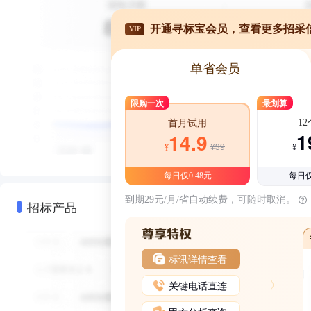
开通寻标宝会员，查看更多招采
VIP
单省会员
限购一次
最划算
1
首月试用
1
14.9
¥39
¥
¥
每日仅0.48元
每日仅
到期29元/月/省自动续费，可随时取消。
招标产品
标讯详情查看
关键电话直连