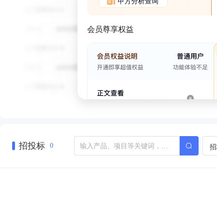
甲方分析查询
会员尊享权益
招投标
招
0